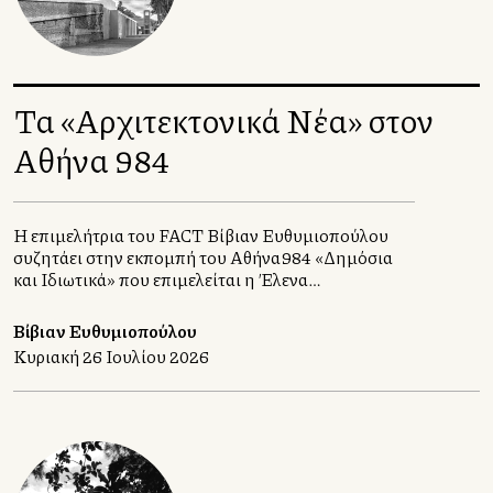
Τα «Αρχιτεκτονικά Νέα» στον
Αθήνα 984
Η επιμελήτρια του FACT Βίβιαν Ευθυμιοπούλου
συζητάει στην εκπομπή του Αθήνα984 «Δημόσια
και Ιδιωτικά» που επιμελείται η Έλενα
Χατζηιωάννου, με τους αρχιτέκτονες Σταυρούλα
Χριστοφιλοπούλου και Γιώργο Ατσαλάκη.
Βίβιαν Ευθυμιοπούλου
Κυριακή 26 Ιουλίου 2026