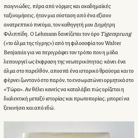
παιγνιώδες, πέρα από νόρμες και ακαδημαϊκές
ταξινομήσεις, ήταν μια σύσταση από ένα εξίσου
ανατρεπτικό πνεύμα, τον καθηγητή μου Δημήτρη
Φιλιππίδη. Ο Lehmann δανείζεται τον όρο
Tigersprung
(«το άλμα της τίγρης») από τη φιλοσοφία του Walter
Benjamin για να περιγράψει τον τρόπο που η μόδα
λειτουργεί ως έκφραση της νεωτερικότητας: κάνει ένα
άλμα στο παρελθόν, αποσπά ένα ιστορικό θραύσμα και το
φέρνει ζωντανό στο παρόν, το ενσωματώνει ορμητικά στο
«Τώρα». Αν θέλει κανείς να καταλάβει πώς ορίζεται η
διαλεκτική μεταξύ ιστορίας και πρωτοπορίας, μπορεί να
ξεκινήσει και από εδώ.