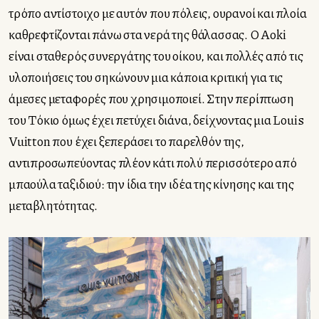
τρόπο αντίστοιχο με αυτόν που πόλεις, ουρανοί και πλοία
καθρεφτίζονται πάνω στα νερά της θάλασσας. O Aoki
είναι σταθερός συνεργάτης του οίκου, και πολλές από τις
υλοποιήσεις του σηκώνουν μια κάποια κριτική για τις
άμεσες μεταφορές που χρησιμοποιεί. Στην περίπτωση
του Τόκιο όμως έχει πετύχει διάνα, δείχνοντας μια Louis
Vuitton που έχει ξεπεράσει το παρελθόν της,
αντιπροσωπεύοντας πλέον κάτι πολύ περισσότερο από
μπαούλα ταξιδιού: την ίδια την ιδέα της κίνησης και της
μεταβλητότητας.