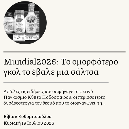
Mundial2026: Το ομορφότερο
γκολ το έβαλε μια σάλτσα
Απ'όλες τις ειδήσεις που παρήγαγε το φετινό
Παγκόσμιο Κύπελλο Ποδοσφαίρου, οι περισσότερες
δυσάρεστες για τον θεσμό που το διοργανώνει, τη
FIFA, η ωραιότερη ήταν γαστρονομική. Η ιστορία
του dressing που έγινε σοσιαλμηντιακό φαινόμενο
Βίβιαν Ευθυμιοπούλου
και προκάλεσε στους φίλαθλους από συγκίνηση
Κυριακή 19 Ιουλίου 2026
μέχρι κομφούζιο στα αμερικανικά διεθνή