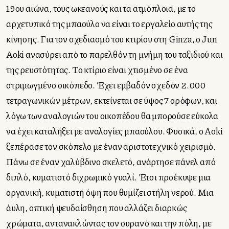
19ου αιώνα, τους ωκεανούς και τα ατμόπλοια, με το
αρχετυπικό της μπαούλο να είναι το εργαλείο αυτής της
κίνησης. Για τον σχεδιασμό του κτιρίου στη Ginza, ο Jun
Aoki ανασύρει από το παρελθόν τη μνήμη του ταξιδιού και
της ρευστότητας. Το κτίριο είναι χτισμένο σε ένα
στριμωγμένο οικόπεδο. Έχει εμβαδόν σχεδόν 2.000
τετραγωνικών μέτρων, εκτείνεται σε ύψος 7 ορόφων, και
λόγω των αναλογιών του οικοπέδου θα μπορούσε εύκολα
να έχει καταλήξει με αναλογίες μπαούλου. Φυσικά, ο Aoki
ξεπέρασε τον σκόπελο με έναν αριστοτεχνικό χειρισμό.
Πάνω σε έναν χαλύβδινο σκελετό, ανάρτησε πάνελ από
διπλό, κυματιστό διχρωμικό γυαλί. Έτσι προέκυψε μια
οργανική, κυματιστή όψη που θυμίζει στήλη νερού. Μια
άυλη, οπτική ψευδαίσθηση που αλλάζει διαρκώς
χρώματα, αντανακλώντας τον ουρανό και την πόλη, με