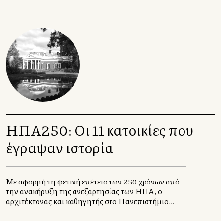
αεροδρόμια.
ΗΠΑ250: Οι 11 κατοικίες που
έγραψαν ιστορία
Με αφορμή τη φετινή επέτειο των 250 χρόνων από
την ανακήρυξη της ανεξαρτησίας των ΗΠΑ, ο
αρχιτέκτονας και καθηγητής στο Πανεπιστήμιο
Πατρών, Πάνος Δραγώνας, επιλέγει έντεκα
κατοικίες, σχεδιασμένες, βέβαια, από αρχιτέκτονες