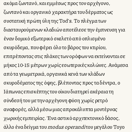
ακόμα ζωντανό, και εμμέσως προς τον αρχέγονο,
ζωντανό και οργανικό χαρακτήρα του δέρματος ως
συστατική πρώτη ύλη της Tod’s. Το πλέγμα των
διασταυρούμενων κλαδιών αποτέλεσε την έμπνευση για
έναν δομικό εξωτερικό σκελετό από οπλισμένο
σκυρόδεμα, που φέρει όλο το βάρος του κτιρίου,
επιτρέποντας στις πλάκες των ορόφων να εκτείνονται σε
μήκος 10-15 μέτρων χωρίς εσωτερικές κολώνες. Ανάμεσα
από τα γεωμετρικά, οργανικά κενά των κλάδων
σκυροδέματος της όψης, βλέποντας προς τα δέντρα, ο
Ιάπωνας επισκέπτης του οίκου διατηρεί ακέραια τη
σύνδεσή του με την αρχέγονη φύση χωρίς ρετρό
αναφορές, αλλά μέσω μιας απροκάλυπτα μοντέρνας
χωρικής εμπειρίας. Ένα αστικό αρχιτεκτονικό δάσος,
άλλο ένα δείγμα του
modus operandi
του μεγάλου Toyo