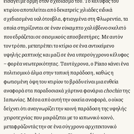
εισάγει με ορμή στον σχεδιασμό του. Το κέλυφος του
κτιρίου αποτελείται από δεκατρείς χιλιάδες ειδικά
σχεδιασμένα υαλότουβλα, φτιαγμένα στη Φλωρεντία, τα
οποία στηρίζονται σε έναν εύκαμπτο χαλύβδινο σκελετό
που εδράζεται σε σεισμικούς αποσβεστήρες. Με αυτόν
τον τρόπο, μετατρέπει το κτίριο σε ένα αντικείμενο
υψηλής ραπτικής και μαζί σε ένα υπερσύγχρονο κέλυφος
– φορέα νεωτερικότητας. Ταυτόχρονα, ο Piano κάνει ένα
πολιτισμικό άλμα στην τοπική παράδοση, καθώς η
φωτισμένη όψη του κτιρίου το βράδυ είναι μια ευθεία
αναφορά στα παραδοσιακά χάρτινα φανάρια
chochin
της
Ιαπωνίας. Μέσα από αυτή την οικεία αναφορά, ο οίκος
δείχνει ότι αναγνωρίζει την κοινή παράδοση της υψηλής
χειροτεχνίας που μοιράζεται με το ιαπωνικό κοινό,
μεταφράζοντάς την σε ένα σύγχρονο αρχιτεκτονικό