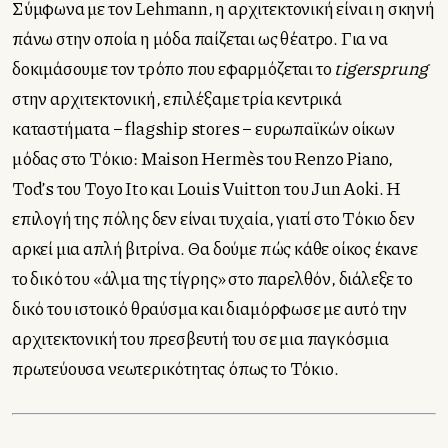
Σύμφωνα με τον Lehmann, η αρχιτεκτονική είναι η σκηνή
πάνω στην οποία η μόδα παίζεται ως θέατρο. Για να
δοκιμάσουμε τον τρόπο που εφαρμόζεται το
tigersprung
στην αρχιτεκτονική, επιλέξαμε τρία κεντρικά
καταστήματα – flagship stores – ευρωπαϊκών οίκων
μόδας στο Τόκιο: Maison Hermès του Renzo Piano,
Tod’s του Toyo Ito και Louis Vuitton του Jun Aoki. Η
επιλογή της πόλης δεν είναι τυχαία, γιατί στο Τόκιο δεν
αρκεί μια απλή βιτρίνα. Θα δούμε πώς κάθε οίκος έκανε
το δικό του «άλμα της τίγρης» στο παρελθόν, διάλεξε το
δικό του ιστοικό θραύσμα και διαμόρφωσε με αυτό την
αρχιτεκτονική του πρεσβευτή του σε μια παγκόσμια
πρωτεύουσα νεωτερικότητας όπως το Τόκιο.