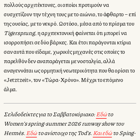
πολλούς αρχιτέκτονες, οι οποίοι προτιμούν να
συσχετίζουν την τέχνη τους με το αιώνιο, το άφθαρτο – επί
της ουσίας, με το νεκρό. Ωστόσο, μέσα από το πρίσμα του
Tigersprung
, η αρχιτεκτονική φαίνεται ότι μπορεί να
ισορροπήσει σε δύο βάρκες. Και έτσι παράγονται κτίρια
σαν αυτά που είδαμε, χωρικές μηχανές στις οποίες το
παρελθόν δεν αναπαράγεται με νοσταλγία, αλλά
αναγεννάται ως ορμητική νεωτερικότητα που θα ορίσει το
«Jetztzeit», τον «Τώρα-Χρόνο». Μέχρι το επόμενο
άλμα.
Σελιδοδείκτες για το Σαββατοκύριακο:
Εδώ
το
Women’s spring-summer 2026 runway show του
Hermès.
Εδώ
το ανίστοιχο της Tod’s.
Και εδώ
το Sping-