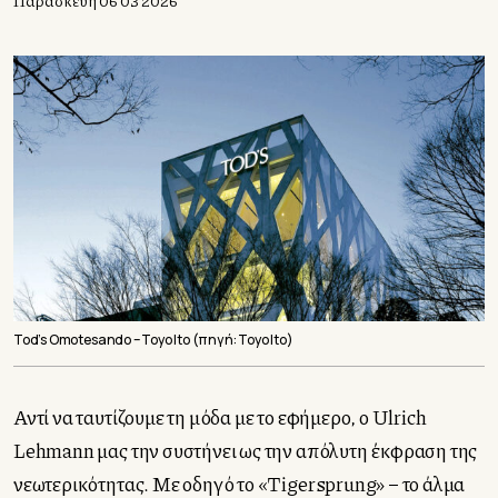
Παρασκευή 06 03 2026
Tod’s Omotesando – Toyo Ito (πηγή: Toyo Ito)
Αντί να ταυτίζουμε τη μόδα με το εφήμερο, ο Ulrich
Lehmann μας την συστήνει ως την απόλυτη έκφραση της
νεωτερικότητας. Με οδηγό το «Tigersprung» – το άλμα