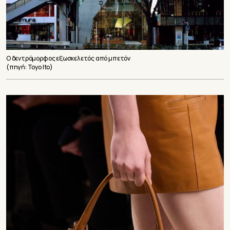
O δεντρόμορφος εξωσκελετός από μπετόν
(πηγή: Toyo Ito)