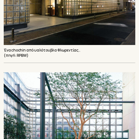
Ένα chochin από υαλότουβλα Φλωρεντίας..
(πηγή: RPBW)