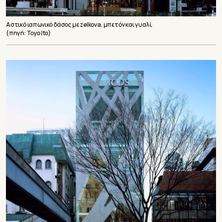
Αστικό ιαπωνικό δάσος με zelkova, μπετόν και γυαλί.
(πηγή: Toyo Ito)