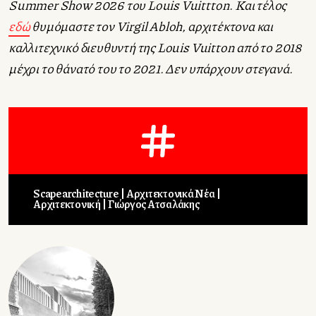
Summer Show 2026 του Louis Vuittton. Και τέλος
εδώ
θυμόμαστε τον Virgil Abloh, αρχιτέκτονα και
καλλιτεχνικό διευθυντή της Louis Vuitton από το 2018
μέχρι το θάνατό του το 2021. Δεν υπάρχουν στεγανά.
Scapearchitecture
Αρχιτεκτονικά Νέα
Αρχιτεκτονική
Γιώργος Ατσαλάκης