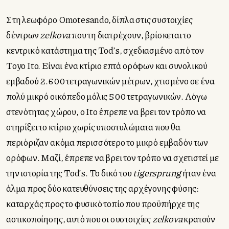
Στη λεωφόρο Omotesando, δίπλα στις συστοιχίες
δέντρων
zelkova
που τη διατρέχουν, βρίσκεται το
κεντρικό κατάστημα της Tod’s, σχεδιασμένο από τον
Toyo Ito. Είναι ένα κτίριο επτά ορόφων και συνολικού
εμβαδού 2.600 τετραγωνικών μέτρων, χτισμένο σε ένα
πολύ μικρό οικόπεδο μόλις 500 τετραγωνικών. Λόγω
στενότητας χώρου, ο Ιto έπρεπε να βρει τον τρόπο να
στηρίξει το κτίριο χωρίς υποστυλώματα που θα
περιόριζαν ακόμα περισσότερο το μικρό εμβαδόν των
ορόφων. Μαζί, έπρεπε να βρει τον τρόπο να σχετιστεί με
την ιστορία της Tod’s. Το δικό του
tigersprung
ήταν ένα
άλμα προς δύο κατευθύνσεις της αρχέγονης φύσης:
καταρχάς προς το φυσικό τοπίο που προϋπήρχε της
αστικοποίησης, αυτό που οι συστοιχίες
zelkova
κρατούν