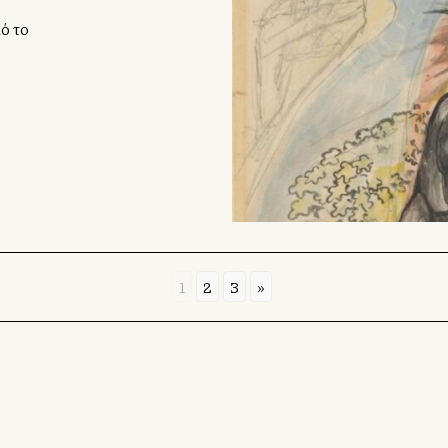
ό το
1
2
3
»