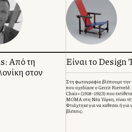
: Από τη
Είναι το Design 
ονίκη στον
Στη φωτογραφία βλέπουμε την
που σχεδίασε ο Gerrit Rietveld
Chair» (1918–1923) που εκτίθετ
MOMA στη Νέα Υόρκη, είναι τέχ
Φτιάχτηκε για να καθεσαι ή για 
βλέπεις;