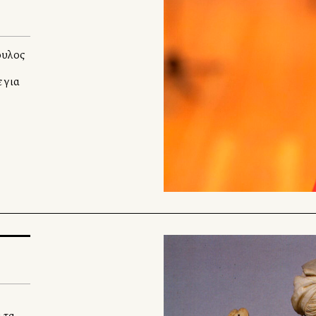
ουλος
 για
 τα