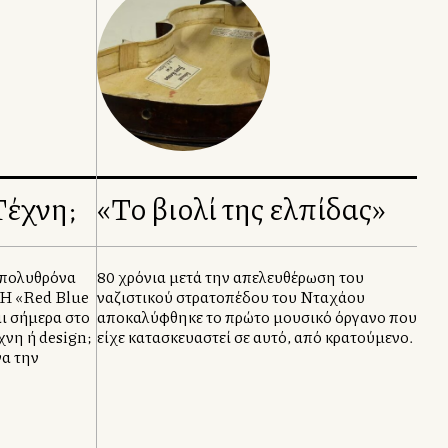
Τέχνη;
«Το βιολί της ελπίδας»
 πολυθρόνα
80 χρόνια μετά την απελευθέρωση του
. Η «Red Blue
ναζιστικού στρατοπέδου του Νταχάου
αι σήμερα στο
αποκαλύφθηκε το πρώτο μουσικό όργανο που
νη ή design;
είχε κατασκευαστεί σε αυτό, από κρατούμενο.
να την