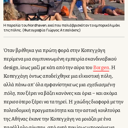
Η παραλία του Nordhaven, εκεί που παλιά βρισκόταν το εμπορικό λιμάνι
της πόλης. (Φωτογραφία: Γιώργος Ατσαλάκης)
Όταν βρέθηκα για πρώτη φορά στην Κοπεγχάγη
περίμενα μια συμπυκνωμένη εμπειρία σκανδιναβικού
design, ίσως μαζί με κάτι από την αύρα του
Borgen
. Η
Κοπεγχάγη όντως αποδείχθηκε μια ελκυστική πόλη,
αλλά πάνω απ’ όλα εμφανίστηκε ως μια
σχεδιασμένη
πόλη
, που ξέρει να βάζει κανόνες και όρια – και ακόμα
περισσότερο ξέρει να τα τηρεί. Η χαώδης διαφορά με την
πολεοδομική πραγματικότητα και την αστική κουλτούρα
της Αθήνας έκανε την Κοπεγχάγη να μοιάζει με ένα
παράλληλο σύμπαν, από αυτά που ίσως μπορούμε να