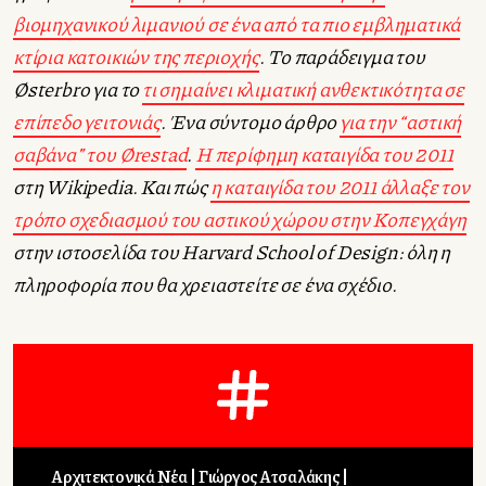
βιομηχανικού λιμανιού σε ένα από τα πιο εμβληματικά
κτίρια κατοικιών της περιοχής
. Το παράδειγμα του
Østerbro για το
τι σημαίνει κλιματική ανθεκτικότητα σε
επίπεδο γειτονιάς
. Ένα σύντομο άρθρο
για την “αστική
σαβάνα” του
Ørestad
.
Η περίφημη καταιγίδα του 2011
στη Wikipedia. Και πώς
η καταιγίδα του 2011 άλλαξε τον
τρόπο σχεδιασμού του αστικού χώρου στην Κοπεγχάγη
στην ιστοσελίδα του Harvard School of Design: όλη η
πληροφορία που θα χρειαστείτε σε ένα σχέδιο.
Αρχιτεκτονικά Νέα
Γιώργος Ατσαλάκης