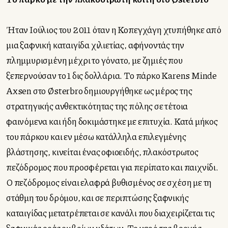
Ήταν Ιούλιος του 2011 όταν η Κοπεγχάγη χτυπήθηκε από
μια ξαφνική καταιγίδα χιλιετίας, αφήνοντάς την
πλημμυρισμένη μέχρι το γόνατο, με ζημιές που
ξεπερνούσαν το 1 δις δολλάρια. Το πάρκο Karens Minde
Axsen στο
Østerbro δημιουργήθηκε ως μέρος της
στρατηγικής ανθεκτικότητας της πόλης σε τέτοια
φαινόμενα και ήδη δοκιμάστηκε με επιτυχία. Κατά μήκος
του πάρκου και εν μέσω κατάλληλα επιλεγμένης
βλάστησης, κινείται ένας οφιοειδής, πλακόστρωτος
πεζόδρομος που προσφέρεται για περίπατο και παιχνίδι.
Ο πεζόδρομος είναι ελαφρά βυθισμένος σε σχέση με τη
στάθμη του δρόμου, και σε περιπτώσης ξαφνικής
καταιγίδας μετατρέπεται σε κανάλι που διαχειρίζεται τις
ξαφνικές ροές ομβρίων υδάτων. Το νερό της βροχής