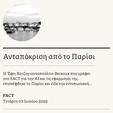
την καρριέρα του.
Ανταπόκριση από το Παρίσι
Η Έφη Χατζηγιαννοπούλου-Bersoux που γράφει
στο FACT για την ΑΙ και τις εφαρμογές της,
επισκέφθηκε το Παρίσι και είδε την εντυπωσιακή
εικαστική εγκατάσταση σύγχρονης τέχνης La
Caverne du Pont Neuf .
FACT
Τετάρτη 03 Ιουνίου 2026