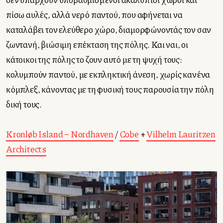
πίσω αυλές, αλλά νερό παντού, που αφήνεται να
καταλάβει τον ελεύθερο χώρο, διαμορφώνοντάς τον σαν
ζωντανή, βιώσιμη επέκταση της πόλης. Και ναι, οι
κάτοικοι της πόλης το ζουν αυτό με τη ψυχή τους:
κολυμπούν παντού, με εκπληκτική άνεση, χωρίς κανένα
κόμπλεξ, κάνοντας με τη φυσική τους παρουσία την πόλη
δική τους.
Kronløb Island – Nordhaven
/
Cobe
+
Vilhelm Lauritzen
Architects