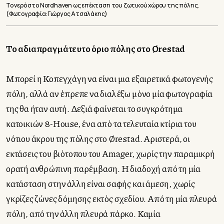
Το νερό στο Nordhaven ως επέκταση του ζωτικού χώρου της πόλης.
(Φωτογραφία:Γιώργος Ατσαλάκης)
To αδιαπραγμάτευτο όριο πόλης στο Ørestad
Μπορεί η Κοπεγχάγη να είναι μια εξαιρετικά φωτογενής
πόλη, αλλά αν έπρεπε να διαλέξω μόνο μία φωτογραφία
της θα ήταν αυτή. Δεξιά φαίνεται το συγκρότημα
κατοικιών 8-House, ένα από τα τελευταία κτίρια του
νότιου άκρου της πόλης στο Ørestad. Αριστερά, οι
εκτάσεις του βιότοπου του Amager, χωρίς την παραμικρή
ορατή ανθρώπινη παρέμβαση. Η διαδοχή από τη μία
κατάσταση στην άλλη είναι σαφής και άμεση, χωρίς
γκρίζες ζώνες δόμησης εκτός σχεδίου. Από τη μία πλευρά
πόλη, από την άλλη πλευρά πάρκο. Καμία