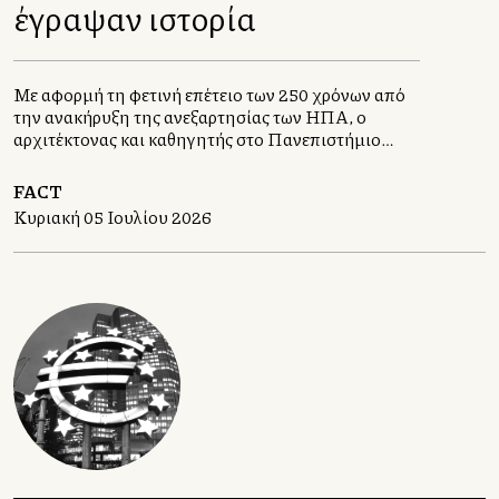
έγραψαν ιστορία
Με αφορμή τη φετινή επέτειο των 250 χρόνων από
την ανακήρυξη της ανεξαρτησίας των ΗΠΑ, ο
αρχιτέκτονας και καθηγητής στο Πανεπιστήμιο
Πατρών, Πάνος Δραγώνας, επιλέγει έντεκα
κατοικίες, σχεδιασμένες, βέβαια, από αρχιτέκτονες
FACT
για να μας αφηγηθεί την ιστορία των Ηνωμένων
Κυριακή 05 Ιουλίου 2026
Πολιτειών.