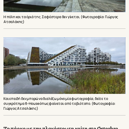
Η πόλη και τα όριά της. Σαφέστερα δεν γίνεται. (Φωτογραφία: Γιώργος
Ατσαλάκης)
Και επειδή δεν μπορώ να διαλέξω μόνο μία φωτογραφία, δείτε το
συγκρότημα 8-House όπως φαίνεται από το βιότοπο. (Φωτογραφία:
Γιώργος Ατσαλάκης)
Το πάρκο με την πλακόστρωτη κοίτη στο
Østerbro