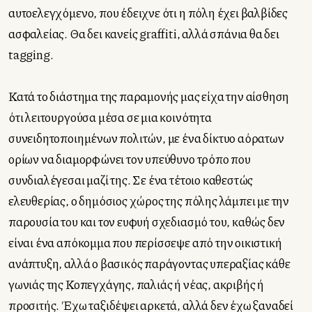
αυτοελεγχόμενο, που έδειχνε ότι η πόλη έχει βαλβίδες
ασφαλείας. Θα δει κανείς graffiti, αλλά σπάνια θα δει
tagging.
Κατά το διάστημα της παραμονής μας είχα την αίσθηση
ότι λειτουργούσα μέσα σε μια κοινότητα
συνειδητοποιημένων πολιτών, με ένα δίκτυο αόρατων
ορίων να διαμορφώνει τον υπεύθυνο τρόπο που
συνδιαλέγεσαι μαζί της. Σε ένα τέτοιο καθεστώς
ελευθερίας, ο δημόσιος χώρος της πόλης λάμπει με την
παρουσία του και τον ευφυή σχεδιασμό του, καθώς δεν
είναι ένα απόκομμα που περίσσεψε από την οικιστική
ανάπτυξη, αλλά ο βασικός παράγοντας υπεραξίας κάθε
γωνιάς της Κοπεγχάγης, παλιάς ή νέας, ακριβής ή
προσιτής. Έχω ταξιδέψει αρκετά, αλλά δεν έχω ξαναδεί