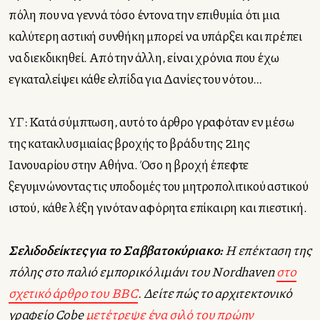
πόλη που να γεννά τόσο έντονα την επιθυμία ότι μια
καλύτερη αστική συνθήκη μπορεί να υπάρξει και πρέπει
να διεκδικηθεί. Από την άλλη, είναι χρόνια που έχω
εγκαταλείψει κάθε ελπίδα για Δανίες του νότου…
ΥΓ: Κατά σύμπτωση, αυτό το άρθρο γραφόταν εν μέσω
της κατακλυσμιαίας βροχής το βράδυ της 21ης
Ιανουαρίου στην Αθήνα. Όσο η βροχή έπεφτε
ξεγυμνώνοντας τις υποδομές του μητροπολιτικού αστικού
ιστού, κάθε λέξη γινόταν αφόρητα επίκαιρη και πιεστική.
Σελιδοδείκτες για το Σαββατοκύριακο:
Η επέκταση της
πόλης στο παλιό εμπορικό λιμάνι του Nordhaven
στο
σχετικό άρθρο του BBC
. Δείτε πώς το αρχιτεκτονικό
γραφείο Cobe
μετέτρεψε ένα σιλό του πρώην