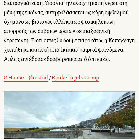
διαπραγμάτευση. Όσο για την ανοιχτή κοίτη νερού στη
μέση της εικόνας, αυτή φυλάσσεται ως κόρη οφθαλμού,
όχι μόνο ως βιότοπος αλλά και ως φυσική λεκάνη
απορροής των όμβριων υδάτων σε μια ξαφνική
νεροποντή. Γιατί όπως θα δούμε παρακάτω, η Κοπεγχάγη
χτυπήθηκε και αυτή από έκτακτα καιρικά φαινόμενα.
Απλώς αντέδρασε δοαφορετικά από ό,τι εμείς.
8 House – Ørestad
/
Bjarke Ingels Group