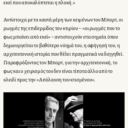
εκεί που αποκαλύπτεται η πλοκή.»
Αντίστοιχα με τα καυτά μέρη των κειμένων του Μπαρτ, οι
ρωγμές της επιδερμίδας του κτιρίου – «οι ρωγμές που το
φως μπαίνει από εκεί» – αντιστοιχούν στα σημεία όπου
δημιουργείται το βαθύτερο νόημά του, η αφήγησή του, η
αρχιτεκτονική ιστορία που θέλει πραγματικά να διηγηθεί.
Παραφράζοντας τον Μπαρτ, για την αρχιτεκτονική, το
φως και ο χειρισμός του δεν είναι τίποτα άλλο από το
κλειδί προς την «Απόλαυση του κτισμένου».