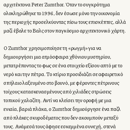
αρχιτέκτονα Peter Zumthor. Όταν το συγκρότημα
ολοκληρώθηκε το 1996, δεν έσωσε μόνο την οικονομία
της περιοχής προσελκύοντας πίσω τους επισκέπτες, αλλά
μαζί έβαλε το Βαλς στον παγκόσμιο αρχιτεκτονικό χάρτη.
Ο Zumthor χρησιμοποίησε τη «ρωγμή» για να
δημιουργήσει μια ατμόσφαιρα χθόνιου μυστηρίου,
μετατρέποντας το φως σε ένα στοιχείο εξίσου απτό με το
νερό και την πέτρα. Το κτίριο προσιδιάζει σε αφαιρετικό
σπήλαιο λαξευμένο στο βουνό, με φέροντες πέτρινους
τοίχους κατασκευασμένους από χιλιάδες στρώσεις
τοπικού χαλαζίτη. Αντί να κλείσει την οροφή με μια
ενιαία, βαριά πλάκα, ο Zumthor δημιούργησε ένα παζλ
από πλάκες σκυροδέματος που δεν ακουμπούν μεταξύ
τους. Ανάμεσά τους άφησε εσκεμμένα συνεχή, στενά