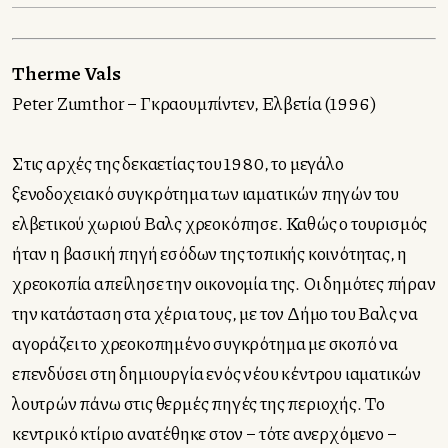
Therme Vals
Peter Zumthor – Γκραουμπίντεν, Ελβετία (1996)
Στις αρχές της δεκαετίας του 1980, το μεγάλο
ξενοδοχειακό συγκρότημα των ιαματικών πηγών του
ελβετικού χωριού Βαλς χρεοκόπησε. Καθώς ο τουρισμός
ήταν η βασική πηγή εσόδων της τοπικής κοινότητας, η
χρεοκοπία απείλησε την οικονομία της. Οι δημότες πήραν
την κατάσταση στα χέρια τους, με τον Δήμο του Βαλς να
αγοράζει το χρεοκοπημένο συγκρότημα με σκοπό να
επενδύσει στη δημιουργία ενός νέου κέντρου ιαματικών
λουτρών πάνω στις θερμές πηγές της περιοχής. Το
κεντρικό κτίριο ανατέθηκε στον – τότε ανερχόμενο –