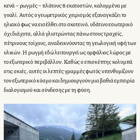
κενά – ρωγμές – πλάτους 8 εκατοστών, καλυμμένα με
γυαλί. Αυτός ο γεωμετρικός χειρισμός εξαναγκάζει το
ηλιακό φως να εισέλθει στο σκοτεινό, υδάτινο εσωτερικό
όχι διάχυτα, αλλά γλιστρώντας πάνω στους τραχείς,
πέτρινους τοίχους, αναδεικνύοντας τη γεωλογική υφή των
υλικών. Η ρωγμή εδώ λειτουργεί ως ομφάλιος λώρος με
το εξωτερικό περιβάλλον. Καθώς ο επισκέπτης κολυμπά
στις σκιές, αυτές οι λεπτές γραμμές φωτός υπενθυμίζουν
τον εξωτερικό κόσμο και δημιουργούν μια βαθιά εμπειρία
διαλογισμού και σύνδεσης με τη φύση.