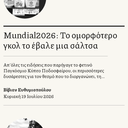
Mundial2026: Το ομορφότερο
γκολ το έβαλε μια σάλτσα
Απ'όλες τις ειδήσεις που παρήγαγε το φετινό
Παγκόσμιο Κύπελλο Ποδοσφαίρου, οι περισσότερες
δυσάρεστες για τον θεσμό που το διοργανώνει, τη
FIFA, η ωραιότερη ήταν γαστρονομική. Η ιστορία
του dressing που έγινε σοσιαλμηντιακό φαινόμενο
Βίβιαν Ευθυμιοπούλου
και προκάλεσε στους φίλαθλους από συγκίνηση
Κυριακή 19 Ιουλίου 2026
μέχρι κομφούζιο στα αμερικανικά διεθνή
αεροδρόμια.