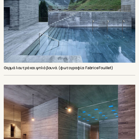
Θερμά λουτρά και ψηλά βουνά. (φωτογραφία: Fabrice Fouillet)