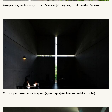
Άποψη της εκκλησίας από το δρόμο (φωτογραφία: Hiromitsu Morimoto)
O σταυρός από το εσωτερικό (φωτογραφία: Hiromitsu Morimoto)