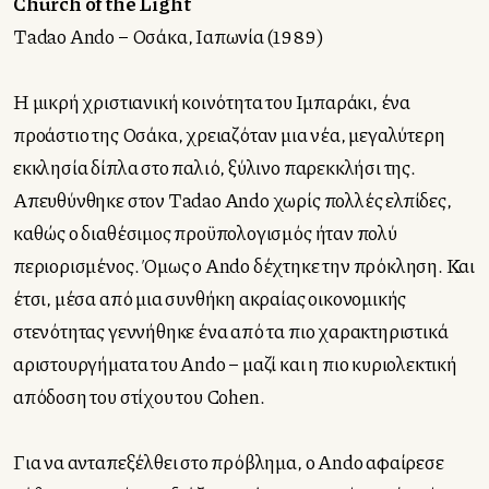
Church of the Light
Tadao Ando – Οσάκα, Ιαπωνία (1989)
Η μικρή χριστιανική κοινότητα του Ιμπαράκι, ένα
προάστιο της Οσάκα, χρειαζόταν μια νέα, μεγαλύτερη
εκκλησία δίπλα στο παλιό, ξύλινο παρεκκλήσι της.
Απευθύνθηκε στον Tadao Ando χωρίς πολλές ελπίδες,
καθώς ο διαθέσιμος προϋπολογισμός ήταν πολύ
περιορισμένος. Όμως ο Ando δέχτηκε την πρόκληση. Και
έτσι, μέσα από μια συνθήκη ακραίας οικονομικής
στενότητας γεννήθηκε ένα από τα πιο χαρακτηριστικά
αριστουργήματα του Ando – μαζί και η πιο κυριολεκτική
απόδοση του στίχου του Cohen.
Για να ανταπεξέλθει στο πρόβλημα, ο Ando αφαίρεσε