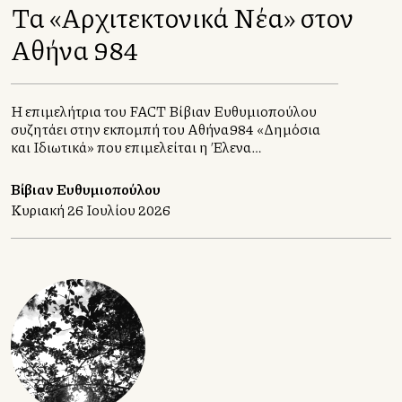
Τα «Αρχιτεκτονικά Νέα» στον
Αθήνα 984
Η επιμελήτρια του FACT Βίβιαν Ευθυμιοπούλου
συζητάει στην εκπομπή του Αθήνα984 «Δημόσια
και Ιδιωτικά» που επιμελείται η Έλενα
Χατζηιωάννου, με τους αρχιτέκτονες Σταυρούλα
Χριστοφιλοπούλου και Γιώργο Ατσαλάκη.
Βίβιαν Ευθυμιοπούλου
Κυριακή 26 Ιουλίου 2026