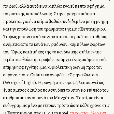
παιδιού, αλλά αυτό είναι απλώς ένα εύπεπτο αφήγημα
τουριστικής κατανάλωσης. Στην πραγματικότητα
πρόκειται για ένα κτίριο βαθιά συνδεδεμένο με τη μνήμη
και την επούλωση του τραύματος της 11ης Σεπτεμβρίου.
Το φως μπαίνει από παντού στο εσωτερικό του σταθμού,
ανάμεσα από τα κενά των ραδινών, καμπύλων φορέων
του. Όμως κατά μήκος της «σπονδυλικής στήλης» της
τεράστιας θολωτής οροφής, υπάρχει ένας ακόμα στενός,
επιμήκης φεγγίτης, μια κυριολεκτική ρωγμή προς τον
ουρανό, που ο Calatrava ονομάζει «Σφήνα Φωτός»
(Wedge of Light). Η ρωγμή στην οροφή λειτουργεί ως
ένας άμεσος δίαυλος που συνδέει το υπόγειο επίπεδο του
σταθμού με τον ουρανό του Μανχάταν. Το κτίριο είναι
ευθυγραμμισμένο με τέτοιον τρόπο ώστε κάθε χρόνο στις
11 Σεπτεμβρίου, στις 10:28 το πρωί,
το φως του ήλιου να