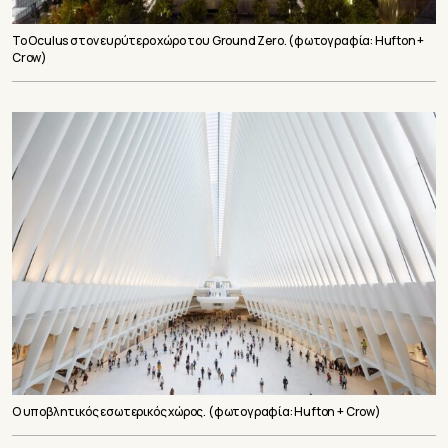
Το Oculus στον ευρύτερο χώρο του Ground Zero. (φωτογραφία: Hufton +
Crow)
O υποβλητικός εσωτερικός χώρος. (φωτογραφία: Hufton + Crow)