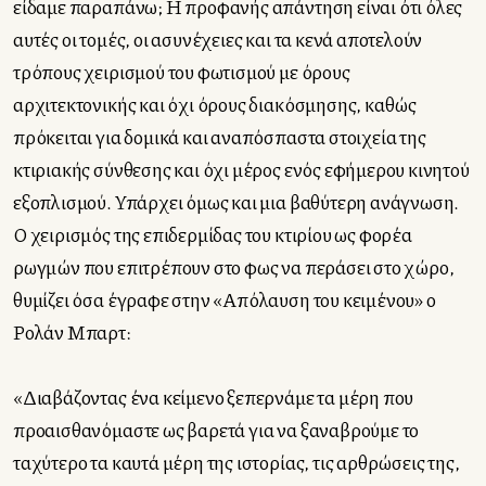
είδαμε παραπάνω; Η προφανής απάντηση είναι ότι όλες
αυτές οι τομές, οι ασυνέχειες και τα κενά αποτελούν
τρόπους χειρισμού του φωτισμού με όρους
αρχιτεκτονικής και όχι όρους διακόσμησης, καθώς
πρόκειται για δομικά και αναπόσπαστα στοιχεία της
κτιριακής σύνθεσης και όχι μέρος ενός εφήμερου κινητού
εξοπλισμού. Υπάρχει όμως και μια βαθύτερη ανάγνωση.
Ο χειρισμός της επιδερμίδας του κτιρίου ως φορέα
ρωγμών που επιτρέπουν στο φως να περάσει στο χώρο,
θυμίζει όσα έγραφε στην «Απόλαυση του κειμένου» ο
Ρολάν Μπαρτ:
«Διαβάζοντας ένα κείμενο ξεπερνάμε τα μέρη που
προαισθανόμαστε ως βαρετά για να ξαναβρούμε το
ταχύτερο τα καυτά μέρη της ιστορίας, τις αρθρώσεις της,