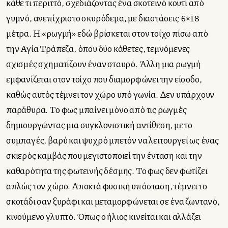
κάθε τι περιττό, σχεδιάζοντας ένα σκοτεινό κουτί από
γυμνό, ανεπίχριστο σκυρόδεμα, με διαστάσεις 6×18
μέτρα. Η «ρωγμή» εδώ βρίσκεται στον τοίχο πίσω από
την Αγία Τράπεζα, όπου δύο κάθετες, τεμνόμενες
σχισμές σχηματίζουν έναν σταυρό. Άλλη μια ρωγμή
εμφανίζεται στον τοίχο που διαμορφώνει την είσοδο,
καθώς αυτός τέμνει τον χώρο υπό γωνία. Δεν υπάρχουν
παράθυρα. Το φως μπαίνει μόνο από τις ρωγμές
δημιουργώντας μια συγκλονιστική αντίθεση, με το
συμπαγές, βαρύ και ψυχρό μπετόν να λειτουργεί ως ένας
σκιερός καμβάς που μεγιστοποιεί την ένταση και την
καθαρότητα της φωτεινής δέσμης. Το φως δεν φωτίζει
απλώς τον χώρο. Αποκτά φυσική υπόσταση, τέμνει το
σκοτάδι σαν ξυράφι και μεταμορφώνεται σε ένα ζωντανό,
κινούμενο γλυπτό. Όπως ο ήλιος κινείται και αλλάζει