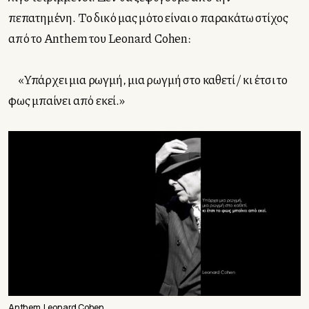
πεπατημένη. Το δικό μας μότο είναι ο παρακάτω στίχος
από το Anthem του Leonard Cohen:
«Υπάρχει μια ρωγμή, μια ρωγμή στο καθετί / κι έτσι το
φως μπαίνει από εκεί.»
Anthem, Leonard Cohen