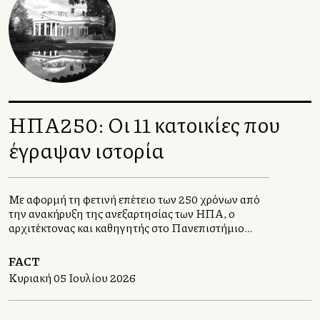
ΗΠΑ250: Οι 11 κατοικίες που
έγραψαν ιστορία
Με αφορμή τη φετινή επέτειο των 250 χρόνων από
την ανακήρυξη της ανεξαρτησίας των ΗΠΑ, ο
αρχιτέκτονας και καθηγητής στο Πανεπιστήμιο
Πατρών, Πάνος Δραγώνας, επιλέγει έντεκα
κατοικίες, σχεδιασμένες, βέβαια, από αρχιτέκτονες
FACT
για να μας αφηγηθεί την ιστορία των Ηνωμένων
Κυριακή 05 Ιουλίου 2026
Πολιτειών.