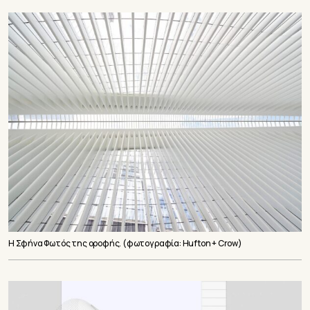
Η Σφήνα Φωτός της οροφής. (φωτογραφία: Hufton + Crow)