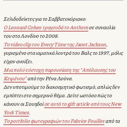
Σελιδοδείκτες για το Σαββατοκύριακο:
Ο Leonard Cohen τραγουδά το Anthem
σε συναυλία
του στο Λονδίνο το 2008.
Το video clip του Every Time της Janet Jackson
,
γυρισμένο στα ιαματικά λουτρά του Βαλς το 1997, μόλις
είχαν ανοίξει.
Μια πολύ εύστοχη παρουσίαση της “Απόλαυσης του
Κειμένου”
από την Ρένα Λούνα.
Δεν υποτιμούμε το διακοσμητικό φωτισμό, απλώς δεν
εμπίπτει στο σημερινό θέμα. Δείτε ωστόσο πώς το
κάνουν οι Σουηδοί
σε αυτό το gift article από τους New
York Times
.
Το portfolio φωτογραφιών του Fabrice Fouillet
από τα