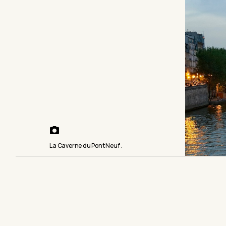
La Caverne du Pont Neuf .
Γράφει, η Έφη Χ