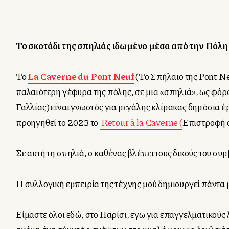
Το σκοτάδι της σπηλιάς ιδωμένο μέσα από την Πόλη
Το
La Caverne du Pont Neuf
(Το Σπήλαιο της Pont Ne
παλαιότερη γέφυρα της πόλης, σε μια «σπηλιά», ως φόρο
Γαλλίας) είναι γνωστός για μεγάλης κλίμακας δημόσια 
προηγηθεί το 2023 το
Retour à la Caverne (
Επιστροφή 
Σε αυτή τη σπηλιά, ο καθένας βλέπει τους δικούς του συμβ
Η συλλογική εμπειρία της τέχνης μού δημιουργεί πάντα 
Είμαστε όλοι εδώ, στο Παρίσι, εγω για επαγγελματικούς 