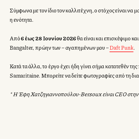
Σύμφωνα με τον ίδιο τον καλλιτέχνη, ο στόχος είναι να 
η ενότητα.
Από
6 έως 28 Ιουνίου 2026
θα είναι και επισκέψιμο κ
Bangalter, πρώην των – αγαπημένων μου –
Daft Punk
.
Κατά τα άλλα, το έργο έχει ήδη γίνει σήμα κατατεθέν τη
Samaritaine. Μπορείτε να δείτε φωτογραφίες από τη δι
* Η Έφη Χατζηγιαννοπούλου-Bersoux είναι CEO στην ε