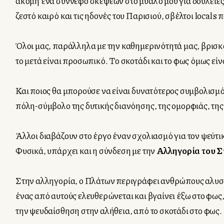
ακόμη ένα σύννεφο σκέψεων στο μυαλό μου για δουλειές,
ζεστό καιρό και τις ηδονές του Παρισιού, σβέλτοι locals
Όλοι μας, παράλληλα με την καθημερινότητά μας, βρισκόμ
το μετά είναι προσωπικό. Το σκοτάδι και το φως όμως εί
Και ποιος θα μπορούσε να είναι δυνατότερος συμβολισμός 
πόλη-σύμβολο της δυτικής διανόησης, της ομορφιάς, της
Άλλοι διαβάζουν στο έργο έναν σχολιασμό για τον ψεύτι
Φυσικά, υπάρχει και η σύνδεση με την
Αλληγορία του 
Στην αλληγορία, ο Πλάτων περιγράφει ανθρώπους αλυσοδε
ένας από αυτούς ελευθερώνεται και βγαίνει έξω στο φως,
την ψευδαίσθηση στην αλήθεια, από το σκοτάδι στο φως.