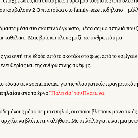
 υποχρεώσεις και ευκαιρίες. Γύρω μου τουρίστες από όλες τ
 που κουβαλούν 2-3 πιτσιρίκια στο family-size ποδήλατο – μά
αστε μέσα στο σκοτεινό άγνωστο, μέσα σε μια σπηλιά που ξεκι
ναι καθολικό. Μας βρίσκει όλους μαζί, ως ανθρωπότητα.
για αυτή την έξοδο από το σκοτάδι στο φως, από το να βγαίνει
 ελευθερίας και της ανθρώπινης σκέψης.
κο κόσμο των social media, για τις πλασματικές πραγματικότ
Σπηλαίου
από το έργο
“Πολιτεία” του Πλάτωνα
.
μένους μέσα σε μια σπηλιά, οι οποίοι βλέπουν μόνο σκιές σ
 αρχίζει να βλέπει την αλήθεια. Με απλά λόγια, είναι μια μ