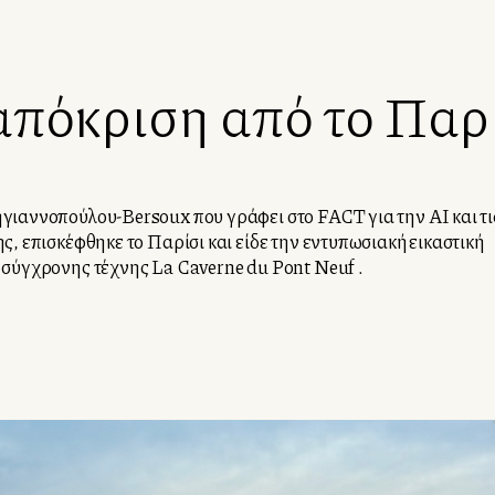
πόκριση από το Παρ
ιαννοπούλου-Bersoux που γράφει στο FACT για την ΑΙ και τι
ς, επισκέφθηκε το Παρίσι και είδε την εντυπωσιακή εικαστική
σύγχρονης τέχνης La Caverne du Pont Neuf .