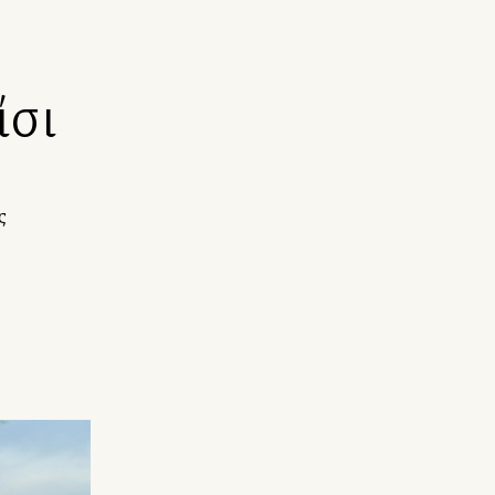
ίσι
ς