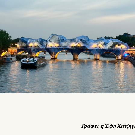
ατζηγιαννοπούλου-B