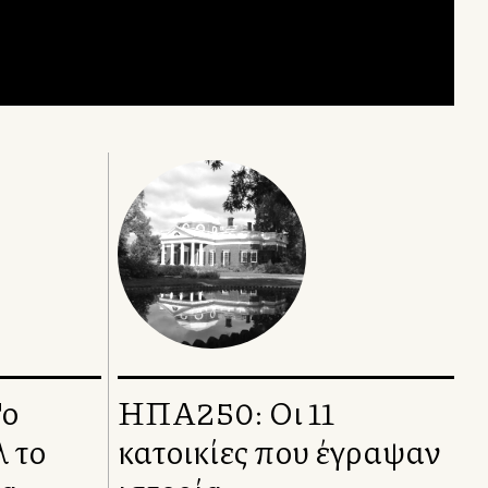
Το
ΗΠΑ250: Οι 11
 το
κατοικίες που έγραψαν