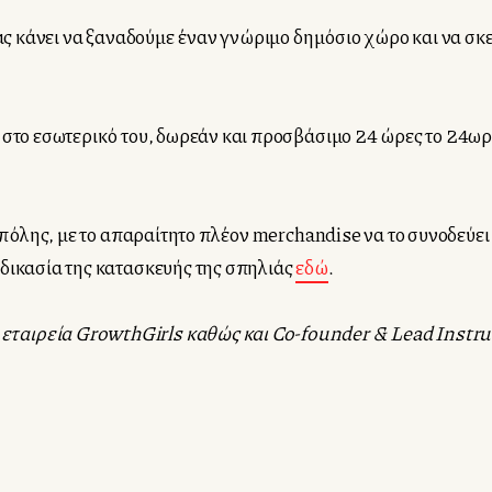
μας κάνει να ξαναδούμε έναν γνώριμο δημόσιο χώρο και να σκ
αι στο εσωτερικό του, δωρεάν και προσβάσιμο 24 ώρες το 24ω
ς πόλης, με το απαραίτητο πλέον merchandise να το συνοδεύει
αδικασία της κατασκευής της σπηλιάς
εδώ
.
ταιρεία GrowthGirls καθώς και Co-founder & Lead Instru