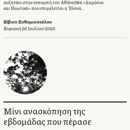
συζητάει στην εκπομπή του Αθήνα984 «Δημόσια
και Ιδιωτικά» που επιμελείται η Έλενα
Χατζηιωάννου, με τους αρχιτέκτονες Σταυρούλα
Χριστοφιλοπούλου και Γιώργο Ατσαλάκη.
Βίβιαν Ευθυμιοπούλου
Κυριακή 26 Ιουλίου 2026
Μίνι ανασκόπηση της
εβδομάδας που πέρασε