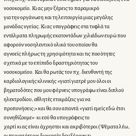
νοσοκομείο. Κι ας μην ξέρεις το παραμικρό
για την οργάνωση και τη λειτουργία μιας μεγάλης
μονάδας υγείας. Κι ας υπογράφεις στα τυφλά τα
εντάλματα πληρωμής εκατοντάδων χιλιάδων ευρώ που
αφορούν νοσηλευτικό υλικό του οποίου θα
αγνοείς πλήρως τη χρησιμότητα και τις ποσότητες
σχετικά με το επίπεδο δραστηριότητας του
νοσοκομείου. Και θα ρωτάς τον πχ. διευθυντή της
καρδιολογικής κλινικής «γιατί γιατρέ μου όλοι οι
βηματοδότες που μου φέρνεις υπογράψω είναι διπλού
ηλεκτροδίου, αθλητές ετοιμάζεις για να
προπονήσεις;» και θα σου απαντά «γιατί εμείς εδώ έτσι
συνηθίζουμε»· κι εσύ θα υπογράφεις το
χαρτί κι ας είναι άχρηστοι και ακριβότεροι (Ψέματα λέω,
οι περισσότεροι διοικητές δεν ξέρουν τι