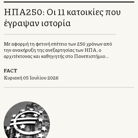
ΗΠΑ250: Οι 11 κατοικίες που
έγραψαν ιστορία
Με αφορμή τη φετινή επέτειο των 250 χρόνων από
την ανακήρυξη της ανεξαρτησίας των ΗΠΑ, ο
αρχιτέκτονας και καθηγητής στο Πανεπιστήμιο
Πατρών, Πάνος Δραγώνας, επιλέγει έντεκα
κατοικίες, σχεδιασμένες, βέβαια, από αρχιτέκτονες
FACT
για να μας αφηγηθεί την ιστορία των Ηνωμένων
Κυριακή 05 Ιουλίου 2026
Πολιτειών.