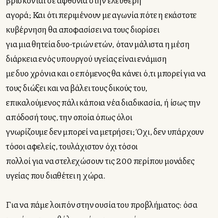
βρίσκονται σε αφθονία στην ελεύθερη
αγορά; Και ότι περιμένουν με αγωνία πότε η εκάστοτε
κυβέρνηση θα αποφασίσει να τους διορίσει
για μια θητεία δυο-τριών ετών, όταν μάλιστα η μέση
διάρκεια ενός υπουργού υγείας είναι ενάμιση
με δυο χρόνια και ο επόμενος θα κάνει ό,τι μπορεί για να
τους διώξει και να βάλει τους δικούς του,
επικαλούμενος πάλι κάποια νέα διαδικασία, ή ίσως την
απόδοσή τους, την οποία όπως όλοι
γνωρίζουμε δεν μπορεί να μετρήσει; Όχι, δεν υπάρχουν
τόσοι αφελείς, τουλάχιστον όχι τόσοι
πολλοί για να στελεχώσουν τις 200 περίπου μονάδες
υγείας που διαθέτει η χώρα.
Για να πάμε λοιπόν στην ουσία του προβλήματος: όσα