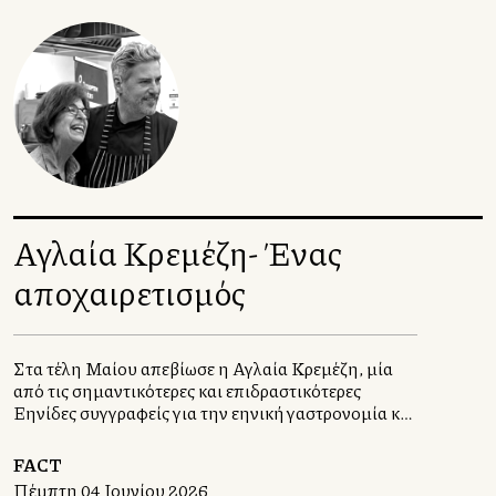
Αγλαία Κρεμέζη- Ένας
αποχαιρετισμός
Στα τέλη Μαίου απεβίωσε η Αγλαία Κρεμέζη, μία
από τις σημαντικότερες και επιδραστικότερες
Ελληνίδες συγγραφείς για την ελληνική γαστρονομία και
το φαγητό. Εκτός από βιβλία, έγραψε πλήθος
άρθρων για τον ελληνικό και διεθνή Τύπο ενώ
FACT
τιμήθηκε και με το βραβείο Julia Child First Book
Πέμπτη 04 Ιουνίου 2026