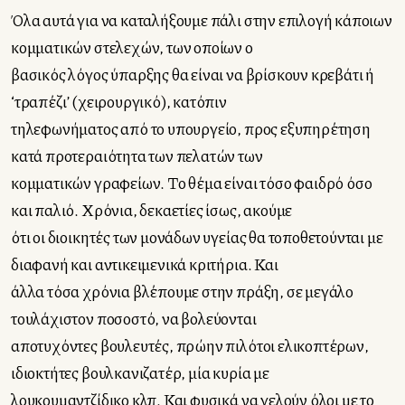
Όλα αυτά για να καταλήξουμε πάλι στην επιλογή κάποιων
κομματικών στελεχών, των οποίων ο
βασικός λόγος ύπαρξης θα είναι να βρίσκουν κρεβάτι ή
‘τραπέζι’ (χειρουργικό), κατόπιν
τηλεφωνήματος από το υπουργείο, προς εξυπηρέτηση
κατά προτεραιότητα των πελατών των
κομματικών γραφείων. Το θέμα είναι τόσο φαιδρό όσο
και παλιό. Χρόνια, δεκαετίες ίσως, ακούμε
ότι οι διοικητές των μονάδων υγείας θα τοποθετούνται με
διαφανή και αντικειμενικά κριτήρια. Και
άλλα τόσα χρόνια βλέπουμε στην πράξη, σε μεγάλο
τουλάχιστον ποσοστό, να βολεύονται
αποτυχόντες βουλευτές, πρώην πιλότοι ελικοπτέρων,
ιδιοκτήτες βουλκανιζατέρ, μία κυρία με
λουκουμαντζίδικο κλπ. Και φυσικά να γελούν όλοι με το