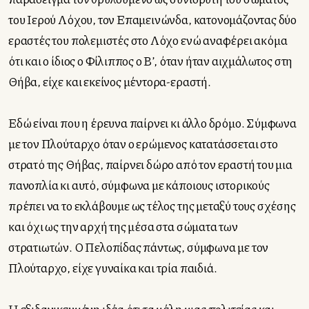
του Ιερού Λόχου, τον Επαμεινώνδα, κατονομάζοντας δύο
εραστές του πολεμιστές στο Λόχο ενώ αναφέρει ακόμα
ότι και ο ίδιος ο Φίλιππος ο Β’, όταν ήταν αιχμάλωτος στη
Θήβα, είχε και εκείνος μέντορα-εραστή.
Εδώ είναι που η έρευνα παίρνει κι άλλο δρόμο. Σύμφωνα
με τον Πλούταρχο όταν ο ερώμενος κατατάσσεται στο
στρατό της Θήβας, παίρνει δώρο από τον εραστή του μια
πανοπλία κι αυτό, σύμφωνα με κάποιους ιστορικούς
πρέπει να το εκλάβουμε ως τέλος της μεταξύ τους σχέσης
και όχι ως την αρχή της μέσα στα σώματα των
στρατιωτών. Ο Πελοπίδας πάντως, σύμφωνα με τον
Πλούταρχο, είχε γυναίκα και τρία παιδιά.
Η εξιδανικευμένη ιδέα ότι τα μέλη μιας πολιτείας και