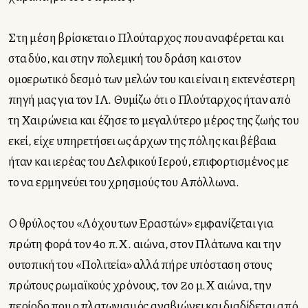
Στη μέση βρίσκεται ο Πλούταρχος που αναφέρεται και
στα δύο, και στην πολεμική του δράση και στον
ομοερωτικό δεσμό των μελών του και είναι η εκτενέστερη
πηγή μας για τον ΙΛ. Θυμίζω ότι ο Πλούταρχος ήταν από
τη Χαιρώνεια και έζησε το μεγαλύτερο μέρος της ζωής του
εκεί, είχε υπηρετήσει ως άρχων της πόλης και βέβαια
ήταν και ιερέας του Δελφικού Ιερού, επιφορτισμένος με
το να ερμηνεύει του χρησμούς του Απόλλωνα.
Ο θρύλος του «Λόχου των Εραστών» εμφανίζεται για
πρώτη φορά τον 4ο π.Χ. αιώνα, στον Πλάτωνα και την
ουτοπική του «Πολιτεία» αλλά πήρε υπόσταση στους
πρώτους ρωμαϊκούς χρόνους, τον 2ο μ.Χ αιώνα, την
περίοδο που ο πλατωνισμός αναβιώνει και διαδίδεται από