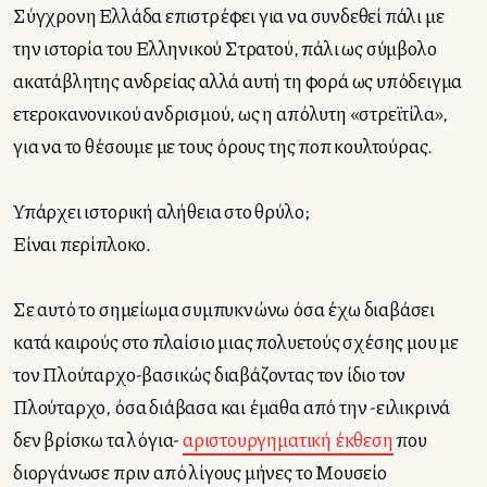
Σύγχρονη Ελλάδα επιστρέφει για να συνδεθεί πάλι με
την ιστορία του Ελληνικού Στρατού, πάλι ως σύμβολο
ακατάβλητης ανδρείας αλλά αυτή τη φορά ως υπόδειγμα
ετεροκανονικού ανδρισμού, ως η απόλυτη «στρεϊτίλα»,
για να το θέσουμε με τους όρους της ποπ κουλτούρας.
Υπάρχει ιστορική αλήθεια στο θρύλο;
Είναι περίπλοκο.
Σε αυτό το σημείωμα συμπυκνώνω όσα έχω διαβάσει
κατά καιρούς στο πλαίσιο μιας πολυετούς σχέσης μου με
τον Πλούταρχο-βασικώς διαβάζοντας τον ίδιο τον
Πλούταρχο, όσα διάβασα και έμαθα από την -ειλικρινά
δεν βρίσκω τα λόγια-
αριστουργηματική έκθεση
που
διοργάνωσε πριν από λίγους μήνες το Μουσείο