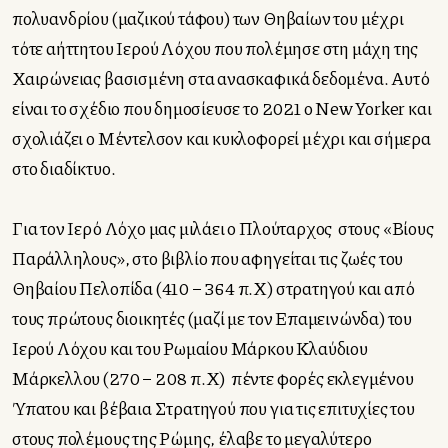
πολυανδρίου (μαζικού τάφου) των Θηβαίων του μέχρι
τότε αήττητου Ιερού Λόχου που πολέμησε στη μάχη της
Χαιρώνειας βασισμένη στα ανασκαφικά δεδομένα. Αυτό
είναι το σχέδιο που δημοσίευσε το 2021 ο New Yorker και
σχολιάζει ο Μέντελσον και κυκλοφορεί μέχρι και σήμερα
στο διαδίκτυο.
Για τον Ιερό Λόχο μας μιλάει ο Πλούταρχος
στους «Βίους
Παράλληλους», στο βιβλίο που αφηγείται τις ζωές του
Θηβαίου Πελοπίδα (410 – 364 π.Χ) στρατηγού και από
τους πρώτους διοικητές (μαζί με τον Επαμεινώνδα) του
Ιερού Λόχου και του Ρωμαίου Μάρκου Κλαύδιου
Μάρκελλου (270 – 208 π.Χ) πέντε φορές εκλεγμένου
Ύπατου και βέβαια Στρατηγού που για τις επιτυχίες του
στους πολέμους της Ρώμης, έλαβε το μεγαλύτερο