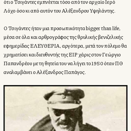
ότι ο Τσιγάντες εμπνέεται τόσο από τον αρχαίο Ιερό
Λόχο όσο κι από αυτόν του Αλέξανδρου Υψηλάντης.
Ο Τσιγάντες ήταν μια προσωπικότητα bigger than life,
μέσα σε όλα και αρθρογράφος της θρυλικής βενιζελικής
εφημερίδας ΕΛΕΥΘΕΡΙΑ, αργότερα, μετά τον πόλεμο θα
χρηματίσει και διευθυντής της ΕΙΡ χάρις στον Γεώργιο
Παπανδρέου με τη θητεία του να λήγει το 1950 όταν ΠΘ
αναλαμβάνει ο Αλέξανδρος Παπάγος.