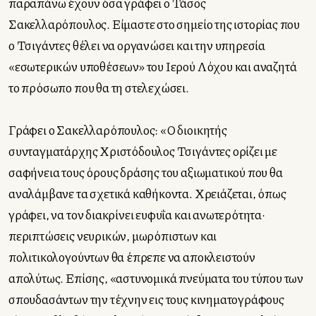
παραπάνω έχουν όσα γράφει ο Τάσος
Σακελλαρόπουλος. Είμαστε στο σημείο της ιστορίας που
ο Τσιγάντες θέλει να οργανώσει και την υπηρεσία
«εσωτερικών υποθέσεων» του Ιερού Λόχου και αναζητά
το πρόσωπο που θα τη στελεχώσει.
Γράφει ο Σακελλαρόπουλος: «Ο διοικητής
συνταγματάρχης Χριστόδουλος Τσιγάντες ορίζει με
σαφήνεια τους όρους δράσης του αξιωματικού που θα
αναλάμβανε τα σχετικά καθήκοντα. Χρειάζεται, όπως
γράφει, να τον διακρίνει ευφυΐα και ανωτερότητα·
περιπτώσεις νευρικών, μωρόπιστων και
πολιτικολογούντων θα έπρεπε να αποκλειστούν
απολύτως. Επίσης, «αστυνομικά πνεύματα του τύπου των
σπουδασάντων την τέχνην εις τους κινηματογράφους