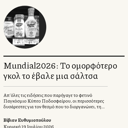
Mundial2026: Το ομορφότερο
γκολ το έβαλε μια σάλτσα
Απ'όλες τις ειδήσεις που παρήγαγε το φετινό
Παγκόσμιο Κύπελλο Ποδοσφαίρου, οι περισσότερες
δυσάρεστες για τον θεσμό που το διοργανώνει, τη
FIFA, η ωραιότερη ήταν γαστρονομική. Η ιστορία
του dressing που έγινε σοσιαλμηντιακό φαινόμενο
Βίβιαν Ευθυμιοπούλου
και προκάλεσε στους φίλαθλους από συγκίνηση
Κυριακή 19 Ιουλίου 2026