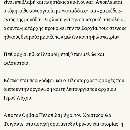
είναι επιβλαβή και πληστάκις επικίνδυνα». Αποκλείεται
ακόμη κάθε συνεργασία με «καταδότες» και «χαφιέδες»
εντός της μονάδας. Ως λύση για την εσωτερική ασφάλεια,
ο συνταγματάρχης προκρίνει την πειθαρχία, τους στενούς
ηθικούς δεσμούς μεταξύ των μελών και τη φιλοπατρία».
Πειθαρχία, ηθικοί δεσμοί μεταξύ των μελών και
φιλοπατρία.
Κάπως έτσι περιγράφει
και ο
Πλούταρχος τις αρχές που
διέπουν την οργάνωση και τη λειτουργία του αρχαίου
Ιερού Λόχου.
Από τον Θηβαίο Πελοπίδα μέχρι τον Χριστόδουλο
Τσιγάντε, στα ασαφή όρια μεταξύ θρύλου και ιστορίας, η