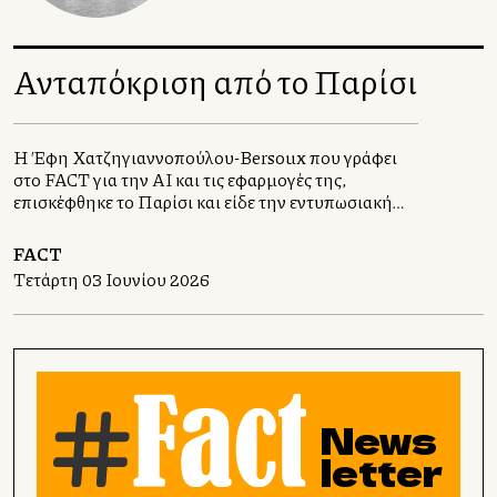
Ανταπόκριση από το Παρίσι
Η Έφη Χατζηγιαννοπούλου-Bersoux που γράφει
στο FACT για την ΑΙ και τις εφαρμογές της,
επισκέφθηκε το Παρίσι και είδε την εντυπωσιακή
εικαστική εγκατάσταση σύγχρονης τέχνης La
Caverne du Pont Neuf .
FACT
Τετάρτη 03 Ιουνίου 2026
News
letter