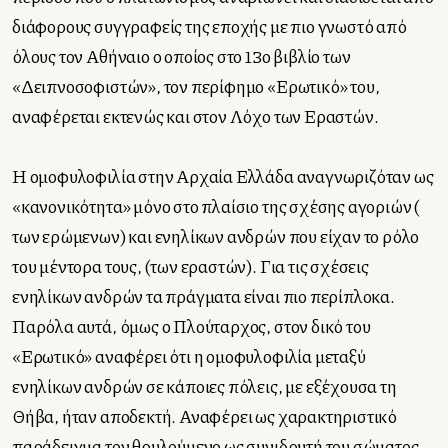
διάφορους συγγραφείς της εποχής με πιο γνωστό από
όλους τον Αθήναιο ο οποίος στο 13ο βιβλίο των
«Δειπνοσοφιστών», τον περίφημο «Ερωτικό» του,
αναφέρεται εκτενώς και στον Λόχο των Εραστών.
Η ομοφυλοφιλία στην Αρχαία Ελλάδα αναγνωριζόταν ως
«κανονικότητα» μόνο στο πλαίσιο της σχέσης αγοριών (
των ερώμενων) και ενηλίκων ανδρών που είχαν το ρόλο
του μέντορα τους, (των εραστών). Για τις σχέσεις
ενηλίκων ανδρών τα πράγματα είναι πιο περίπλοκα.
Παρόλα αυτά, όμως ο Πλούταρχος, στον δικό του
«Ερωτικό» αναφέρει ότι η ομοφυλοφιλία μεταξύ
ενηλίκων ανδρών σε κάποιες πόλεις, με εξέχουσα τη
Θήβα, ήταν αποδεκτή. Αναφέρει ως χαρακτηριστικό
παράδειγμα τον θρυλούμενο ως συνιδρυτή του σώματος