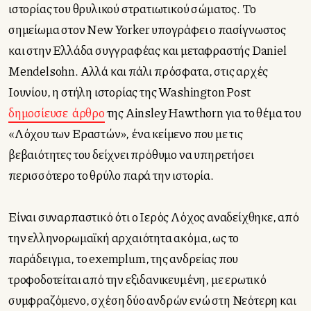
ιστορίας του θρυλικού στρατιωτικού σώματος. Το
σημείωμα στον New Yorker υπογράφει ο πασίγνωστος
και στην Ελλάδα συγγραφέας και μεταφραστής Daniel
Mendelsohn. Αλλά και πάλι πρόσφατα, στις αρχές
Ιουνίου, η στήλη ιστορίας της Washington Post
δημοσίευσε
άρθρο
της Ainsley Hawthorn για το θέμα του
«Λόχου των Εραστών», ένα κείμενο που με τις
βεβαιότητες του δείχνει πρόθυμο να υπηρετήσει
περισσότερο το θρύλο παρά την ιστορία.
Είναι συναρπαστικό ότι ο Ιερός Λόχος αναδείχθηκε, από
την ελληνορωμαϊκή αρχαιότητα ακόμα, ως το
παράδειγμα, το exemplum, της ανδρείας που
τροφοδοτείται από την εξιδανικευμένη, με ερωτικό
συμφραζόμενο, σχέση δύο ανδρών ενώ στη Νεότερη και