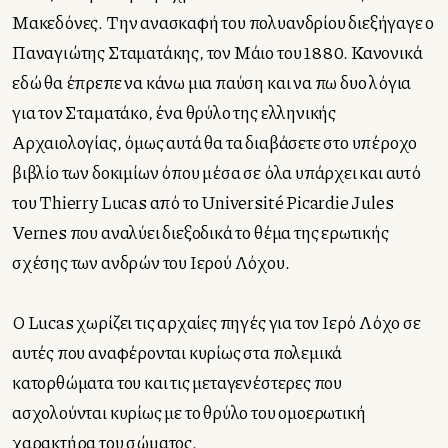
Μακεδόνες. Την ανασκαφή του πολυανδρίου διεξήγαγε ο
Παναγιώτης Σταματάκης, τον Μάιο του 1880. Κανονικά
εδώ θα έπρεπε να κάνω μια παύση και να πω δυο λόγια
για τον Σταματάκο, ένα θρύλο της ελληνικής
Αρχαιολογίας, όμως αυτά θα τα διαβάσετε στο υπέροχο
βιβλίο των δοκιμίων όπου μέσα σε όλα υπάρχει και αυτό
του Thierry Lucas από το Université Picardie Jules
Vernes που αναλύει διεξοδικά το θέμα της ερωτικής
σχέσης των ανδρών του Ιερού Λόχου.
Ο Lucas χωρίζει τις αρχαίες πηγές για τον Ιερό Λόχο σε
αυτές που αναφέρονται κυρίως στα πολεμικά
κατορθώματα του και τις μεταγενέστερες που
ασχολούνται κυρίως με το θρύλο του ομοερωτική
χαρακτήρα του σώματος.