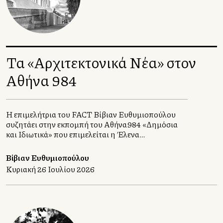
Τα «Αρχιτεκτονικά Νέα» στον
Αθήνα 984
Η επιμελήτρια του FACT Βίβιαν Ευθυμιοπούλου
συζητάει στην εκπομπή του Αθήνα984 «Δημόσια
και Ιδιωτικά» που επιμελείται η Έλενα
Χατζηιωάννου, με τους αρχιτέκτονες Σταυρούλα
Χριστοφιλοπούλου και Γιώργο Ατσαλάκη.
Βίβιαν Ευθυμιοπούλου
Κυριακή 26 Ιουλίου 2026