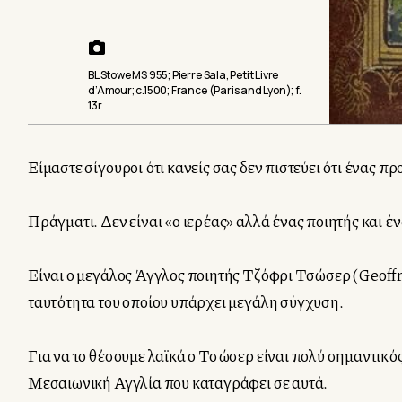
BL Stowe MS 955; Pierre Sala, Petit Livre
d’Amour; c.1500; France (Paris and Lyon); f.
13r
Είμαστε σίγουροι ότι κανείς σας δεν πιστεύει ότι ένας π
Πράγματι. Δεν είναι «ο ιερέας» αλλά ένας ποιητής και 
Είναι ο μεγάλος Άγγλος ποιητής Τζόφρι Τσώσερ (Geoffr
ταυτότητα του οποίου υπάρχει μεγάλη σύγχυση.
Για να το θέσουμε λαϊκά ο Τσώσερ είναι πολύ σημαντικός
Μεσαιωνική Αγγλία που καταγράφει σε αυτά.