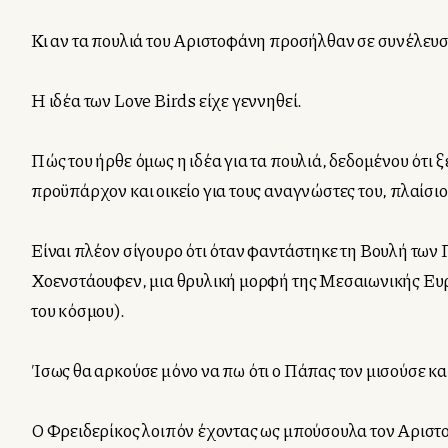
Κι αν τα πουλιά του Αριστοφάνη προσήλθαν σε συνέλευση
Η ιδέα των Love Birds είχε γεννηθεί.
Πώς του ήρθε όμως η ιδέα για τα πουλιά, δεδομένου ότι ξ
προϋπάρχον και οικείο για τους αναγνώστες του, πλαίσιο
Είναι πλέον σίγουρο ότι όταν φαντάστηκε τη Βουλή των
Χοενστάουφεν, μια θρυλική μορφή της Μεσαιωνικής Ευρ
του κόσμου).
Ίσως θα αρκούσε μόνο να πω ότι ο Πάπας τον μισούσε κα
Ο Φρειδερίκος λοιπόν έχοντας ως μπούσουλα τον Αριστο