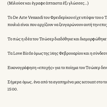
(Μιλούσε και έγραφε άπταιστα έξι γλώσσες…)
Το De Arte Venandi του Φρειδερίκου είχε υπόψιν του ο 
πουλιά είναι που αρχίζουν να ζευγαρώνουν αυτή την επο
Το πώς η ιδέα του Τσώσερ διαδόθηκε και διαμορφώθηκε ε
Τα Love Birds όμως της 14ης Φεβρουαρίου και η σύνδεση 
Εικονογράφηση «εποχής» για το ποίημα του Τσώσερ δε
Σήμερα όμως, ένα από τα αγαπημένα μας account στο το
1500.