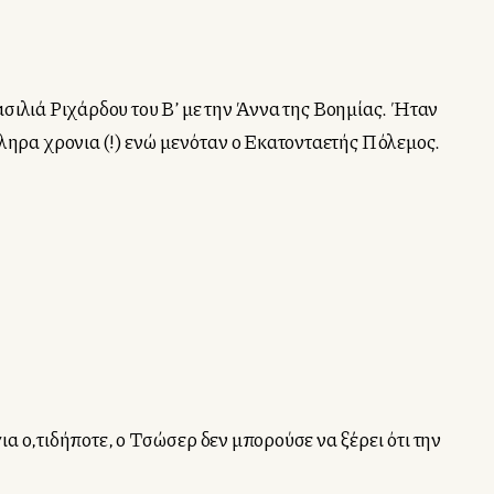
σιλιά Ριχάρδου του Β’ με την Άννα της Βοημίας. Ήταν
ηρα χρονια (!) ενώ μενόταν ο Εκατονταετής Πόλεμος.
α ο,τιδήποτε, ο Τσώσερ δεν μπορούσε να ξέρει ότι την