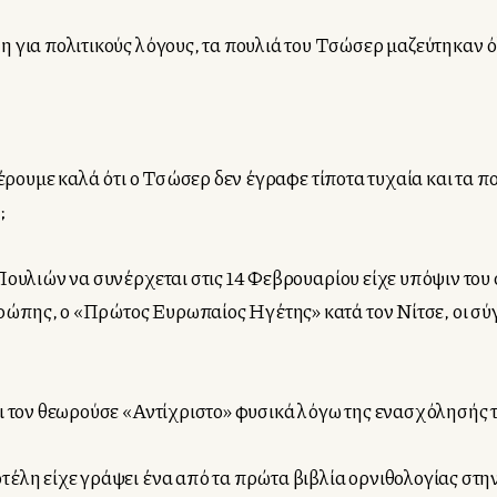
 για πολιτικούς λόγους, τα πουλιά του Τσώσερ μαζεύτηκαν ό
έρουμε καλά ότι ο Τσώσερ δεν έγραφε τίποτα τυχαία και τα πο
;
 Πουλιών να συνέρχεται στις 14 Φεβρουαρίου είχε υπόψιν το
ώπης, ο «Πρώτος Ευρωπαίος Ηγέτης» κατά τον Νίτσε, οι σ
ι τον θεωρούσε «Αντίχριστο» φυσικά λόγω της ενασχόλησής το
τέλη είχε γράψει ένα από τα πρώτα βιβλία ορνιθολογίας στη