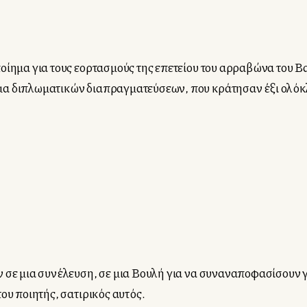
οίημα για τους εορτασμούς της επετείου του αρραβώνα του Βα
μα διπλωματικών διαπραγματεύσεων, που κράτησαν έξι ολόκλ
 σε μια συνέλευση, σε μια Βουλή για να συναναποφασίσουν γι
ου ποιητής, σατιρικός αυτός.