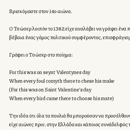
Βρισκόμαστε στον 14ο αιώνα.
Ο Τσώσερ λοιπόν το 1382 είχε αναλάβει να γράψει ένα π
βέβαια ένας γάμος πολιτικού συμφέροντος, επισφράγισ
Γράφει ο Τσώσερ στο ποίημα:
For this was on seynt Valentynes day
When every foul comyth there to chese his make
(For this was on Saint Valentine’s day
When every bird came there to choose his mate)
Την ιδέα ότι όλα τα πουλιά θα μπορούσαν να προσέλθουν
είχε αιώνες πριν, στην Ελλάδα και κάποιος συνάδελφός τ