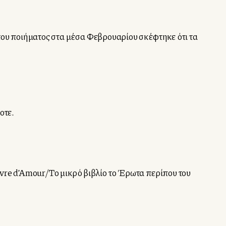
του ποιήματος στα μέσα Φεβρουαρίου σκέφτηκε ότι τα
οτε.
vre d’Amour/Το μικρό βιβλίο το Έρωτα περίπου του