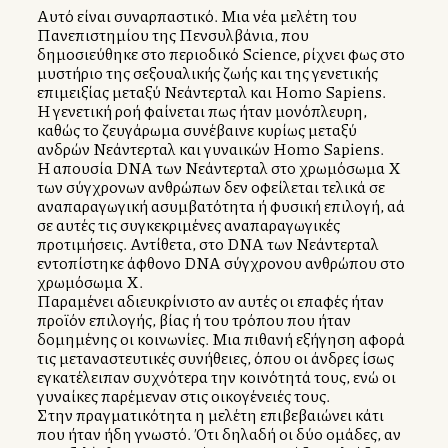
Αυτό είναι συναρπαστικό. Μια νέα μελέτη του
Πανεπιστημίου της Πενσυλβάνια, που
δημοσιεύθηκε στο περιοδικό Science, ρίχνει φως στο
μυστήριο της σεξουαλικής ζωής και της γενετικής
επιμειξίας μεταξύ Νεάντερταλ και Homo Sapiens.
Η γενετική ροή φαίνεται πως ήταν μονόπλευρη,
καθώς το ζευγάρωμα συνέβαινε κυρίως μεταξύ
ανδρών Νεάντερταλ και γυναικών Homo Sapiens.
Η απουσία DNA των Νεάντερταλ στο χρωμόσωμα Χ
των σύγχρονων ανθρώπων δεν οφείλεται τελικά σε
αναπαραγωγική ασυμβατότητα ή φυσική επιλογή, αλλά
σε αυτές τις συγκεκριμένες αναπαραγωγικές
προτιμήσεις. Αντίθετα, στο DNA των Νεάντερταλ
εντοπίστηκε άφθονο DNA σύγχρονου ανθρώπου στο
χρωμόσωμα Χ.
Παραμένει αδιευκρίνιστο αν αυτές οι επαφές ήταν
προϊόν επιλογής, βίας ή του τρόπου που ήταν
δομημένης οι κοινωνίες. Μια πιθανή εξήγηση αφορά
τις μεταναστευτικές συνήθειες, όπου οι άνδρες ίσως
εγκατέλειπαν συχνότερα την κοινότητά τους, ενώ οι
γυναίκες παρέμεναν στις οικογένειές τους.
Στην πραγματικότητα η μελέτη επιβεβαιώνει κάτι
που ήταν ήδη γνωστό. Ότι δηλαδή οι δύο ομάδες, αν