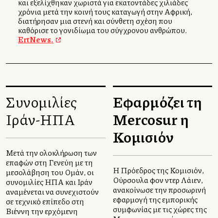
και εξελίχθηκαν χωριστά για εκατοντάδες χιλιάδες
χρόνια μετά την κοινή τους καταγωγή στην Αφρική,
διατήρησαν μια στενή και σύνθετη σχέση που
καθόρισε το γονιδίωμα του σύγχρονου ανθρώπου.
ErtNews.
Συνομιλίες
Εφαρμόζει τη
Ιράν-ΗΠΑ
Mercosur η
Κομισιόν
Μετά την ολοκλήρωση των
επαφών στη Γενεύη με τη
Η Πρόεδρος της Κομισιόν,
μεσολάβηση του Ομάν, οι
Ούρσουλα φον ντερ Λάιεν,
συνομιλίες ΗΠΑ και Ιράν
ανακοίνωσε την προσωρινή
αναμένεται να συνεχιστούν
εφαρμογή της εμπορικής
σε τεχνικό επίπεδο στη
συμφωνίας με τις χώρες της
Βιέννη την ερχόμενη