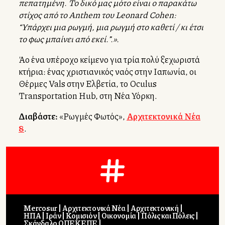
πεπατημένη. Το δικό μας μότο είναι ο παρακάτω
στίχος από το Anthem του Leonard Cohen:
“Υπάρχει μια ρωγμή, μια ρωγμή στο καθετί / κι έτσι
το φως μπαίνει από εκεί.”.».
Άλλο ένα υπέροχο κείμενο για τρία πολύ ξεχωριστά
κτήρια: ένας χριστιανικός ναός στην Ιαπωνία, οι
Θέρμες Vals στην Ελβετία, το Oculus
Transportation Hub, στη Νέα Υόρκη.
Διαβάστε:
«Ρωγμές Φωτός»,
Αρχιτεκτονικά Νέα
8
.
Mercosur
Αρχιτεκτονικά Νέα
Αρχιτεκτονική
ΗΠΑ
Ιράν
Κομισιόν
Οικονομία
Πόλις και Πόλεις
Σκάνδαλο ΟΠΕΚΕΠΕ