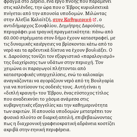
φράγμα στο Δέρειο, ένα έργο πνοής που παραμένει
στις καλένδες, την ώρα που ο Έβρος κυριολεκτικά
πνίγεται από την απουσία υποδομών. Μιλώντας
στην Αλεξία Καλαϊτζή,
στην Καθημερινή
, ο
αντιδήμαρχος Σουφλίου, Δημήτρης Δαρούσης,
περιγράφει μια τραγική πραγματικότητα: πάνω από
60.000 στρέμματα στον δήμο έχουν καταστραφεί, με
τις δυναμικές καλλιέργειες να βρίσκονται κάτω από το
νερό και τα αρδευτικά δίκτυα να έχουν βουλιάξει. Ο
κ. Δαρούσης τονίζει τον εξοργιστικό «παραλογισμό»
της διαχείρισης των υδάτων στην περιοχή. Τον
χειμώνα οι παραγωγοί πλήττονται από
καταστροφικές υπερχειλίσεις, ενώ το καλοκαίρι
αναγκάζονται να αγοράζουν νερό από τη Βουλγαρία
για να ποτίσουν τις σοδειές τους. Αυτή είναι η
«διπλή κραυγή» του Έβρου, ένας εύστοχος τίτλος
που αναδεικνύει το χάσμα ανάμεσα στις
κυβερνητικές εξαγγελίες και την καθημερινότητα
των ακριτών. Η απουσία υποδομών μετατρέπει τον
φυσικό πλούτο σε διαρκή απειλή, επιβεβαιώνοντας
πως η διαχρονική γραφειοκρατική αδράνεια κοστίζει
ακριβά στην ελληνική περιφέρεια.