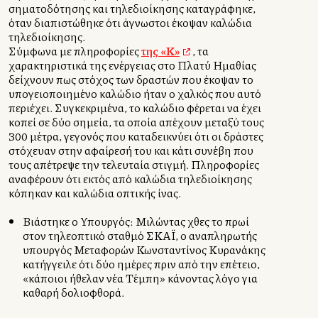
σηματοδότησης και τηλεδιοίκησης καταγράφηκε,
όταν διαπιστώθηκε ότι άγνωστοι έκοψαν καλώδια
τηλεδιοίκησης.
Σύμφωνα με πληροφορίες
της «Κ»
, τα
χαρακτηριστικά της ενέργειας στο Πλατύ Ημαθίας
δείχνουν πως στόχος των δραστών που έκοψαν το
υπογειοποιημένο καλώδιο ήταν ο χαλκός που αυτό
περιέχει. Συγκεκριμένα, το καλώδιο φέρεται να έχει
κοπεί σε δύο σημεία, τα οποία απέχουν μεταξύ τους
300 μέτρα, γεγονός που καταδεικνύει ότι οι δράστες
στόχευαν στην αφαίρεσή του και κάτι συνέβη που
τους απέτρεψε την τελευταία στιγμή. Πληροφορίες
αναφέρουν ότι εκτός από καλώδια τηλεδιοίκησης
κόπηκαν και καλώδια οπτικής ίνας.
Βιάστηκε ο Υπουργός: Μιλώντας χθες το πρωί
στον τηλεοπτικό σταθμό ΣΚΑΪ, ο αναπληρωτής
υπουργός Μεταφορών Κωνσταντίνος Κυρανάκης
κατήγγειλε ότι δύο ημέρες πριν από την επέτειο,
«κάποιοι ήθελαν νέα Τέμπη» κάνοντας λόγο για
καθαρή δολιοφθορά.