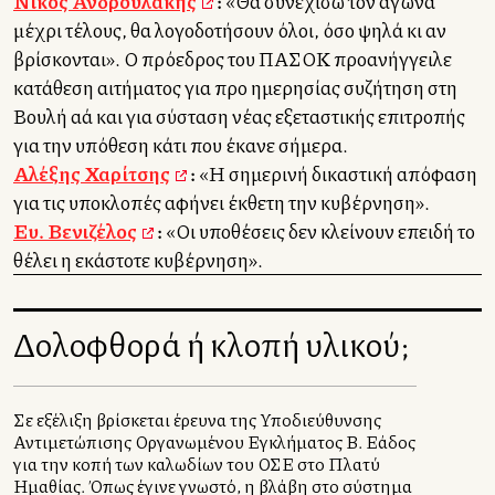
Νίκος Ανδρουλάκης
:
«Θα συνεχίσω τον αγώνα
μέχρι τέλους, θα λογοδοτήσουν όλοι, όσο ψηλά κι αν
βρίσκονται». Ο πρόεδρος του ΠΑΣΟΚ προανήγγειλε
κατάθεση αιτήματος για προ ημερησίας συζήτηση στη
Βουλή αλλά και για σύσταση νέας εξεταστικής επιτροπής
για την υπόθεση κάτι που έκανε σήμερα.
Αλέξης Χαρίτσης
:
«Η σημερινή δικαστική απόφαση
για τις υποκλοπές αφήνει έκθετη την κυβέρνηση».
Ευ. Βενιζέλος
:
«Οι υποθέσεις δεν κλείνουν επειδή το
θέλει η εκάστοτε κυβέρνηση».
Δολοφθορά ή κλοπή υλικού;
Σε εξέλιξη βρίσκεται έρευνα της Υποδιεύθυνσης
Αντιμετώπισης Οργανωμένου Εγκλήματος Β. Ελλάδος
για την κοπή των καλωδίων του ΟΣΕ στο Πλατύ
Ημαθίας. Όπως έγινε γνωστό, η βλάβη στο σύστημα