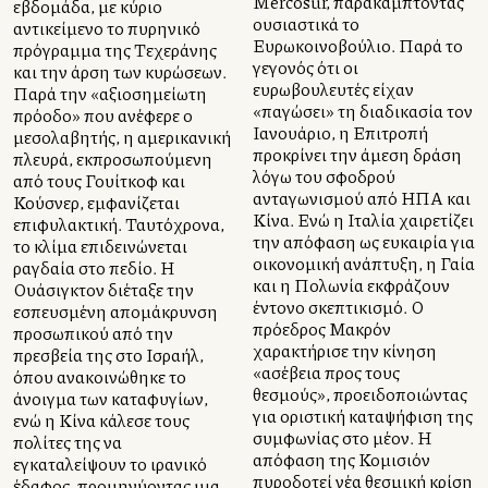
Mercosur, παρακάμπτοντας
εβδομάδα, με κύριο
ουσιαστικά το
αντικείμενο το πυρηνικό
Ευρωκοινοβούλιο. Παρά το
πρόγραμμα της Τεχεράνης
γεγονός ότι οι
και την άρση των κυρώσεων.
ευρωβουλευτές είχαν
Παρά την «αξιοσημείωτη
«παγώσει» τη διαδικασία τον
πρόοδο» που ανέφερε ο
Ιανουάριο, η Επιτροπή
μεσολαβητής, η αμερικανική
προκρίνει την άμεση δράση
πλευρά, εκπροσωπούμενη
λόγω του σφοδρού
από τους Γουίτκοφ και
ανταγωνισμού από ΗΠΑ και
Κούσνερ, εμφανίζεται
Κίνα. Ενώ η Ιταλία χαιρετίζει
επιφυλακτική. Ταυτόχρονα,
την απόφαση ως ευκαιρία για
το κλίμα επιδεινώνεται
οικονομική ανάπτυξη, η Γαλλία
ραγδαία στο πεδίο. Η
και η Πολωνία εκφράζουν
Ουάσιγκτον διέταξε την
έντονο σκεπτικισμό. Ο
εσπευσμένη απομάκρυνση
πρόεδρος Μακρόν
προσωπικού από την
χαρακτήρισε την κίνηση
πρεσβεία της στο Ισραήλ,
«ασέβεια προς τους
όπου ανακοινώθηκε το
θεσμούς», προειδοποιώντας
άνοιγμα των καταφυγίων,
για οριστική καταψήφιση της
ενώ η Κίνα κάλεσε τους
συμφωνίας στο μέλλον. Η
πολίτες της να
απόφαση της Κομισιόν
εγκαταλείψουν το ιρανικό
πυροδοτεί νέα θεσμική κρίση
έδαφος, προμηνύοντας μια