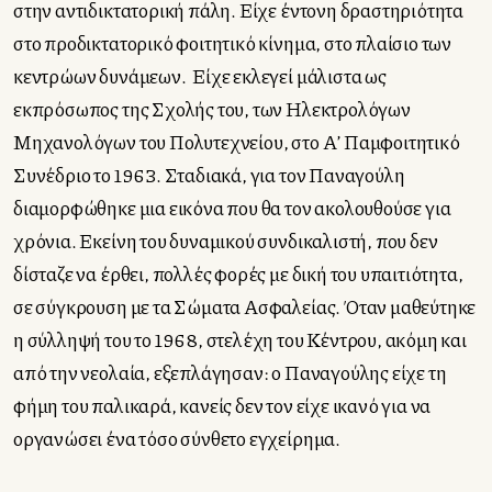
στην αντιδικτατορική πάλη. Είχε έντονη δραστηριότητα
στο προδικτατορικό φοιτητικό κίνημα, στο πλαίσιο των
κεντρώων δυνάμεων. Είχε εκλεγεί μάλιστα ως
εκπρόσωπος της Σχολής του, των Ηλεκτρολόγων
Μηχανολόγων του Πολυτεχνείου, στο Α’ Παμφοιτητικό
Συνέδριο το 1963. Σταδιακά, για τον Παναγούλη
διαμορφώθηκε μια εικόνα που θα τον ακολουθούσε για
χρόνια. Εκείνη του δυναμικού συνδικαλιστή, που δεν
δίσταζε να έρθει, πολλές φορές με δική του υπαιτιότητα,
σε σύγκρουση με τα Σώματα Ασφαλείας. Όταν μαθεύτηκε
η σύλληψή του το 1968, στελέχη του Κέντρου, ακόμη και
από την νεολαία, εξεπλάγησαν: ο Παναγούλης είχε τη
φήμη του παλικαρά, κανείς δεν τον είχε ικανό για να
οργανώσει ένα τόσο σύνθετο εγχείρημα.