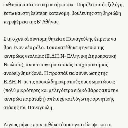
ενθουσιασμό στα ακροατήριά του. Παρόλα αυτά εξελέγη,
έστω και στη δεύτερη κατανομή, βουλευτής στη θηριώδη
περιφέρεια της Β’ Αθήνας.
Στη σχετικά σύντομη θητεία ο Παναγούλης έπρεπε να
βρει έναν νέο ρόλο. Του ανατέθηκε η ηγεσία της
κεντρώας νεολαίας (Ε.ΔΗ.Ν- Ελληνική Δημοκρατική
Νεολαία), όπου ο συγκρουσιακός του χαρακτήρας
αναδείχθηκε ξανά. Η προσπάθεια συνένωσης της
Ε.ΔΗ.Ν. με τις σοσιαλδημοκρατικές συσσωματώσεις
(πολύ μικρότερες και με λιγότερο ειδικό βάρος από την
κεντρώα παράταξη) απέτυχε και λόγω της αρνητικής
στάσης του Παναγούλη.
Λίγους μήνες πριν το θάνατό του εγκατέλειψε και το