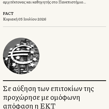
αρχιτέκτονας και καθηγητής στο Πανεπιστήμιο
Πατρών, Πάνος Δραγώνας, επιλέγει έντεκα
κατοικίες, σχεδιασμένες, βέβαια, από αρχιτέκτονες
FACT
για να μας αφηγηθεί την ιστορία των Ηνωμένων
Κυριακή 05 Ιουλίου 2026
Πολιτειών.
Σε αύξηση των επιτοκίων της
προχώρησε με ομόφωνη
απόφαση η ΕΚΤ