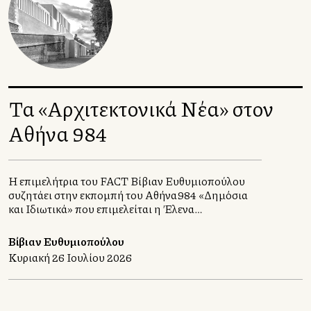
Τα «Αρχιτεκτονικά Νέα» στον
Αθήνα 984
Η επιμελήτρια του FACT Βίβιαν Ευθυμιοπούλου
συζητάει στην εκπομπή του Αθήνα984 «Δημόσια
και Ιδιωτικά» που επιμελείται η Έλενα
Χατζηιωάννου, με τους αρχιτέκτονες Σταυρούλα
Χριστοφιλοπούλου και Γιώργο Ατσαλάκη.
Βίβιαν Ευθυμιοπούλου
Κυριακή 26 Ιουλίου 2026