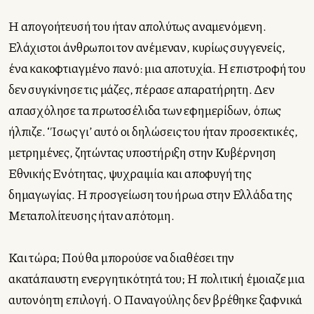
Η απογοήτευσή του ήταν απολύτως αναμενόμενη.
Ελάχιστοι άνθρωποι τον ανέμεναν, κυρίως συγγενείς,
ένα κακοφτιαγμένο πανό: μια αποτυχία. Η επιστροφή του
δεν συγκίνησε τις μάζες, πέρασε απαρατήρητη. Δεν
απασχόλησε τα πρωτοσέλιδα των εφημερίδων, όπως
ήλπιζε. ‘Ίσως γι’ αυτό οι δηλώσεις του ήταν προσεκτικές,
μετρημένες, ζητώντας υποστήριξη στην Κυβέρνηση
Εθνικής Ενότητας, ψυχραιμία και αποφυγή της
δημαγωγίας. Η προσγείωση του ήρωα στην Ελλάδα της
Μεταπολίτευσης ήταν απότομη.
Και τώρα; Πού θα μπορούσε να διαθέσει την
ακατάπαυστη ενεργητικότητά του; Η πολιτική έμοιαζε μια
αυτονόητη επιλογή. Ο Παναγούλης δεν βρέθηκε ξαφνικά