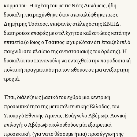
κόμμα του. Η σχέση του με τις Νέες Δυνάμεις, ήδη
δύσκολη, εκτραχύνθηκε όταν αποκαλύφθηκε πως ο
Δημήτρης Τσάτσος, επιφανές στέλεχός της ΚΝΠΔ,
διατηρούσε επαφές με στελέχη του καθεστώτος κατά την
επταετία (ο ίδιος ο Τσάτσος ισχυριζόταν ότι έπαιζε διπλό
παιχνίδι στο πλαίσιο της αντιστασιακής του δράσης). Η
δυσκολία του Παναγούλη να ενταχθεί στην παραδοσιακή
πολιτική πραγματικότητα τον ωθούσε σε μια ανεξάρτητη
τροχιά.
Έτσι, διάλεξε ως βασικό του εχθρό μια κεντρική
προσωπικότητα της μεταπολιτευτικής Ελλάδας, τον
Υπουργό Εθνικής Άμυνας, Ευάγγελο Αβέρωφ. Λογική
επιλογή: ο Αβέρωφ ακολουθούσε μία εξαιρετικά
προσεκτική, (για να το θέσουμε ήπια) προσέγγιση της