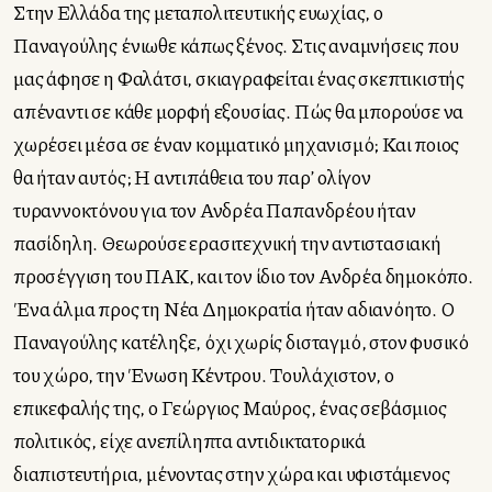
Στην Ελλάδα της μεταπολιτευτικής ευωχίας, ο
Παναγούλης ένιωθε κάπως ξένος. Στις αναμνήσεις που
μας άφησε η Φαλάτσι, σκιαγραφείται ένας σκεπτικιστής
απέναντι σε κάθε μορφή εξουσίας. Πώς θα μπορούσε να
χωρέσει μέσα σε έναν κομματικό μηχανισμό; Και ποιος
θα ήταν αυτός; Η αντιπάθεια του παρ’ ολίγον
τυραννοκτόνου για τον Ανδρέα Παπανδρέου ήταν
πασίδηλη. Θεωρούσε ερασιτεχνική την αντιστασιακή
προσέγγιση του ΠΑΚ, και τον ίδιο τον Ανδρέα δημοκόπο.
Ένα άλμα προς τη Νέα Δημοκρατία ήταν αδιανόητο. Ο
Παναγούλης κατέληξε, όχι χωρίς δισταγμό, στον φυσικό
του χώρο, την Ένωση Κέντρου. Τουλάχιστον, ο
επικεφαλής της, ο Γεώργιος Μαύρος, ένας σεβάσμιος
πολιτικός, είχε ανεπίληπτα αντιδικτατορικά
διαπιστευτήρια, μένοντας στην χώρα και υφιστάμενος