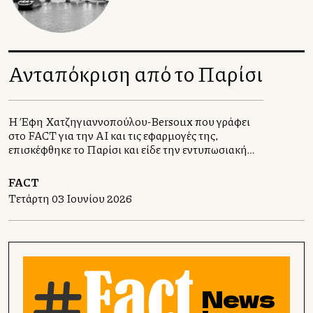
Ανταπόκριση από το Παρίσι
Η Έφη Χατζηγιαννοπούλου-Bersoux που γράφει
στο FACT για την ΑΙ και τις εφαρμογές της,
επισκέφθηκε το Παρίσι και είδε την εντυπωσιακή
εικαστική εγκατάσταση σύγχρονης τέχνης La
Caverne du Pont Neuf .
FACT
Τετάρτη 03 Ιουνίου 2026
News