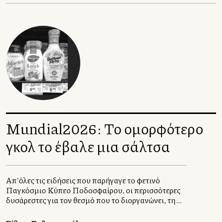
Mundial2026: Το ομορφότερο
γκολ το έβαλε μια σάλτσα
Απ'όλες τις ειδήσεις που παρήγαγε το φετινό
Παγκόσμιο Κύπελλο Ποδοσφαίρου, οι περισσότερες
δυσάρεστες για τον θεσμό που το διοργανώνει, τη
FIFA, η ωραιότερη ήταν γαστρονομική. Η ιστορία
του dressing που έγινε σοσιαλμηντιακό φαινόμενο