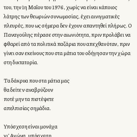
του, την 1
η
Μαΐου του 1976, χωρίς να είναι κάποιος
λάτρης των θεωριών συνωμοσίας, έχει αινιγματικές
πλευρές, που ως σήμερα δεν έχουν απαντηθεί πλήρως. Ο
Παναγούλης πέρασε στην αιωνιότητα, πριν προλάβει να
φθαρεί από τα πολιτικά παζάρια που απεχθανόταν, πριν
γίνει σαν εκείνους που στα μάτια του οδήγησαν την χώρα
στη δικτατορία.
Τα δάκρυα που στα μάτια μας
θα δείτε ν᾿ αναβρύζουν
ποτέ μην τα πιστέψετε
απελπισίας σημάδια.
Υπόσχεση είναι μονάχα
γι’ Αγώνα, υπόσχεση.