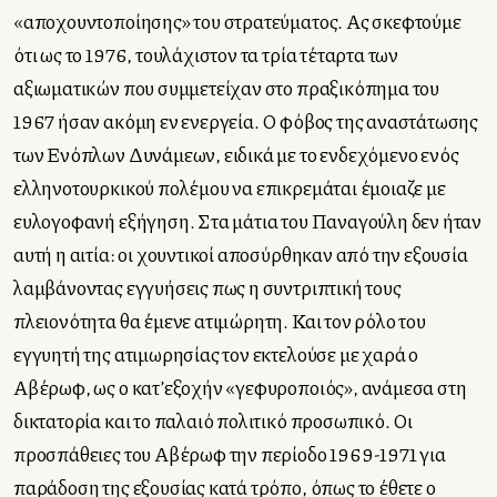
«αποχουντοποίησης» του στρατεύματος. Ας σκεφτούμε
ότι ως το 1976, τουλάχιστον τα τρία τέταρτα των
αξιωματικών που συμμετείχαν στο πραξικόπημα του
1967 ήσαν ακόμη εν ενεργεία. Ο φόβος της αναστάτωσης
των Ενόπλων Δυνάμεων, ειδικά με το ενδεχόμενο ενός
ελληνοτουρκικού πολέμου να επικρεμάται έμοιαζε με
ευλογοφανή εξήγηση. Στα μάτια του Παναγούλη δεν ήταν
αυτή η αιτία: οι χουντικοί αποσύρθηκαν από την εξουσία
λαμβάνοντας εγγυήσεις πως η συντριπτική τους
πλειονότητα θα έμενε ατιμώρητη. Και τον ρόλο του
εγγυητή της ατιμωρησίας τον εκτελούσε με χαρά ο
Αβέρωφ, ως ο κατ’εξοχήν «γεφυροποιός», ανάμεσα στη
δικτατορία και το παλαιό πολιτικό προσωπικό. Οι
προσπάθειες του Αβέρωφ την περίοδο 1969-1971 για
παράδοση της εξουσίας κατά τρόπο, όπως το έθετε ο