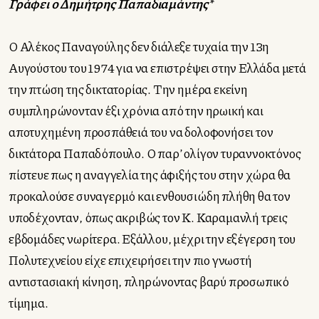
Γράφει ο Δημήτρης Παπαδιαμάντης*
Ο
Αλέκος Παναγούλης δεν διάλεξε τυχαία την 13
η
Αυγούστου του 1974 για να επιστρέψει στην Ελλάδα μετά
την πτώση της δικτατορίας. Την ημέρα εκείνη
συμπληρώνονταν έξι χρόνια από την ηρωική και
αποτυχημένη προσπάθειά του να δολοφονήσει τον
δικτάτορα Παπαδόπουλο. Ο παρ’ ολίγον τυραννοκτόνος
πίστευε πως η αναγγελία της άφιξής του στην χώρα θα
προκαλούσε συναγερμό και ενθουσιώδη πλήθη θα τον
υποδέχονταν, όπως ακριβώς τον Κ. Καραμανλή τρεις
εβδομάδες νωρίτερα. Εξάλλου, μέχρι την εξέγερση του
Πολυτεχνείου είχε επιχειρήσει την πιο γνωστή
αντιστασιακή κίνηση, πληρώνοντας βαρύ προσωπικό
τίμημα.