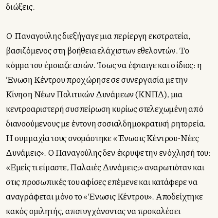
διώξεις.
Ο Παναγούλης διεξήγαγε μια περίεργη εκστρατεία,
βασιζόμενος στη βοήθεια ελάχιστων εθελοντών. Το
κόμμα του έμοιαζε απών. Ίσως να έφταιγε και ο ίδιος: η
Ένωση Κέντρου προχώρησε σε συνεργασία με την
Κίνηση Νέων Πολιτικών Δυνάμεων (ΚΝΠΔ), μια
κεντροαριστερή συσπείρωση κυρίως στελεχωμένη από
διανοούμενους με έντονη σοσιαλδημοκρατική ρητορεία.
Η συμμαχία τους ονομάστηκε «Ένωσις Κέντρου-Νέες
Δυνάμεις». Ο Παναγούλης δεν έκρυψε την ενόχλησή του:
«Εμείς τι είμαστε, Παλαιές Δυνάμεις;» αναρωτιόταν και
στις προσωπικές του αφίσες επέμενε και κατάφερε να
αναγράφεται μόνο το «Ένωσις Κέντρου». Αποδείχτηκε
κακός ομιλητής, αποτυγχάνοντας να προκαλέσει