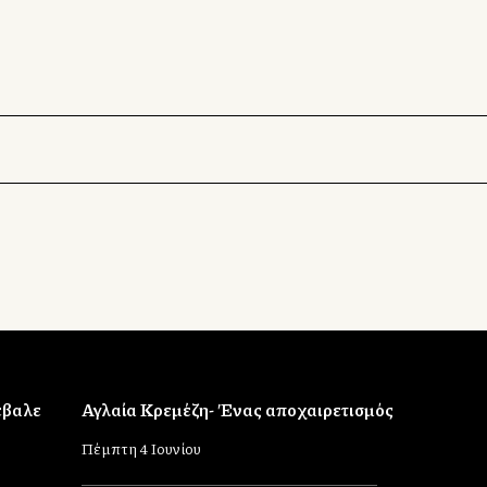
έβαλε
Αγλαία Κρεμέζη- Ένας αποχαιρετισμός
Πέμπτη 4 Ιουνίου