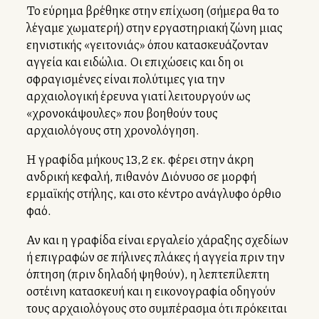
Το εύρημα βρέθηκε στην επίχωση (σήμερα θα το
λέγαμε χωματερή) στην εργαστηριακή ζώνη μιας
ελληνιστικής «γειτονιάς» όπου κατασκευάζονταν
αγγεία και ειδώλια. Οι επιχώσεις και δη οι
σφραγισμένες είναι πολύτιμες για την
αρχαιολογική έρευνα γιατί λειτουργούν ως
«χρονοκάψουλες» που βοηθούν τους
αρχαιολόγους στη χρονολόγηση.
Η γραφίδα μήκους 13,2 εκ. φέρει στην άκρη
ανδρική κεφαλή, πιθανόν Διόνυσο σε μορφή
ερμαϊκής στήλης, και στο κέντρο ανάγλυφο όρθιο
φαλλό.
Αν και η γραφίδα είναι εργαλείο χάραξης σχεδίων
ή επιγραφών σε πήλινες πλάκες ή αγγεία πριν την
όπτηση (πριν δηλαδή ψηθούν), η λεπτεπίλεπτη
οστέινη κατασκευή και η εικονογραφία οδηγούν
τους αρχαιολόγους στο συμπέρασμα ότι πρόκειται