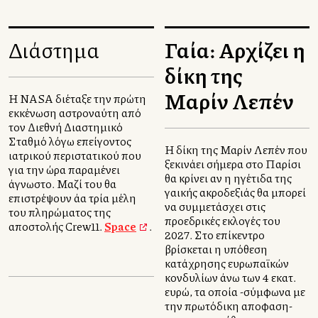
Διάστημα
Γαλλία: Αρχίζει η
δίκη της
Μαρίν Λεπέν
Η NASA διέταξε την πρώτη
εκκένωση αστροναύτη από
τον Διεθνή Διαστημικό
Σταθμό λόγω επείγοντος
Η δίκη της Μαρίν Λεπέν που
ιατρικού περιστατικού που
ξεκινάει σήμερα στο Παρίσι
για την ώρα παραμένει
θα κρίνει αν η ηγέτιδα της
άγνωστο. Μαζί του θα
γαλλικής ακροδεξιάς θα μπορεί
επιστρέψουν άλλα τρία μέλη
να συμμετάσχει στις
του πληρώματος της
προεδρικές εκλογές του
αποστολής Crew11.
Space
.
2027. Στο επίκεντρο
βρίσκεται η υπόθεση
κατάχρησης ευρωπαϊκών
κονδυλίων άνω των 4 εκατ.
ευρώ, τα οποία -σύμφωνα με
την πρωτόδικη αποφαση-