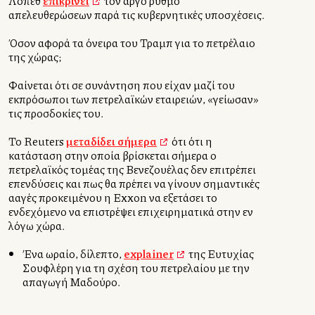
Λόπεθ
επικρίνει
τον αργό ρυθμό
απελευθερώσεων παρά τις κυβερνητικές υποσχέσεις.
Όσον αφορά τα όνειρα του Τραμπ για το πετρέλαιο
της χώρας;
Φαίνεται ότι σε συνάντηση που είχαν μαζί του
εκπρόσωποι των πετρελαϊκών εταιρειών, «γείωσαν»
τις προσδοκίες του.
Το Reuters
μεταδίδει σήμερα
ότι ότι η
κατάσταση στην οποία βρίσκεται σήμερα ο
πετρελαϊκός τομέας της Βενεζουέλας δεν επιτρέπει
επενδύσεις και πως θα πρέπει να γίνουν σημαντικές
αλλαγές προκειμένου η Exxon να εξετάσει το
ενδεχόμενο να επιστρέψει επιχειρηματικά στην εν
λόγω χώρα.
Ένα ωραίο, δίλεπτο,
explainer
της Ευτυχίας
Σουφλέρη για τη σχέση του πετρελαίου με την
απαγωγή Μαδούρο.