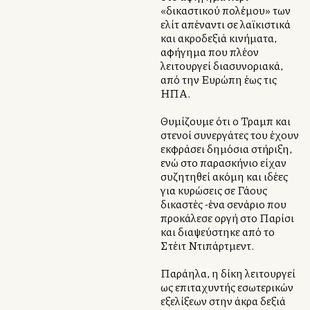
«δικαστικού πολέμου» των
ελίτ απέναντι σε λαϊκιστικά
και ακροδεξιά κινήματα,
αφήγημα που πλέον
λειτουργεί διασυνοριακά,
από την Ευρώπη έως τις
ΗΠΑ.
Θυμίζουμε ότι ο Τραμπ και
στενοί συνεργάτες του έχουν
εκφράσει δημόσια στήριξη,
ενώ στο παρασκήνιο είχαν
συζητηθεί ακόμη και ιδέες
για κυρώσεις σε Γάλλους
δικαστές -ένα σενάριο που
προκάλεσε οργή στο Παρίσι
και διαψεύστηκε από το
Στέιτ Ντιπάρτμεντ.
Παράλληλα, η δίκη λειτουργεί
ως επιταχυντής εσωτερικών
εξελίξεων στην άκρα δεξιά