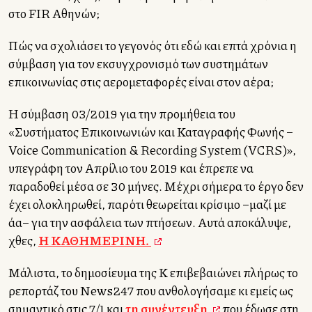
στο FIR Αθηνών;
Πώς να σχολιάσει το γεγονός ότι εδώ και επτά χρόνια η
σύμβαση για τον εκσυγχρονισμό των συστημάτων
επικοινωνίας στις αερομεταφορές είναι στον αέρα;
Η σύμβαση 03/2019 για την προμήθεια του
«Συστήματος Επικοινωνιών και Καταγραφής Φωνής –
Voice Communication & Recording System (VCRS)»,
υπεγράφη τον Απρίλιο του 2019 και έπρεπε να
παραδοθεί μέσα σε 30 μήνες. Μέχρι σήμερα το έργο δεν
έχει ολοκληρωθεί, παρότι θεωρείται κρίσιμο –μαζί με
άλλα– για την ασφάλεια των πτήσεων. Αυτά αποκάλυψε,
χθες,
Η ΚΑΘΗΜΕΡΙΝΗ.
Μάλιστα, το δημοσίευμα της Κ επιβεβαιώνει πλήρως το
ρεπορτάζ του News247 που ανθολογήσαμε κι εμείς ως
σημαντικό στις 7/1 και
τη συνέντευξη
που έδωσε στη