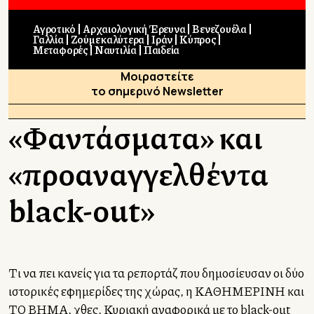
Αγροτικό
Αρχαιολογική Έρευνα
Βενεζουέλα
Γαλλία
Ζούμε καλύτερα
Ιράν
Κύπρος
Μεταφορές
Ναυτιλία
Παιδεία
Μοιραστείτε
το σημερινό Newsletter
«Φαντάσματα» και
«προαναγγελθέντα
black-out»
Τι να πει κανείς για τα ρεπορτάζ που δημοσίευσαν οι δύο
ιστορικές εφημερίδες της χώρας, η ΚΑΘΗΜΕΡΙΝΗ και
ΤΟ ΒΗΜΑ, χθες, Κυριακή αναφορικά με το black-out