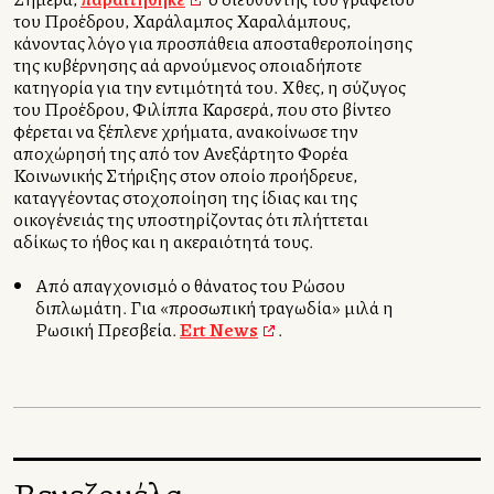
του Προέδρου, Χαράλαμπος Χαραλάμπους,
κάνοντας λόγο για προσπάθεια αποσταθεροποίησης
της κυβέρνησης αλλά αρνούμενος οποιαδήποτε
κατηγορία για την εντιμότητά του. Χθες, η σύζυγος
του Προέδρου, Φιλίππα Καρσερά, που στο βίντεο
φέρεται να ξέπλενε χρήματα, ανακοίνωσε την
αποχώρησή της από τον Ανεξάρτητο Φορέα
Κοινωνικής Στήριξης στον οποίο προήδρευε,
καταγγέλλοντας στοχοποίηση της ίδιας και της
οικογένειάς της υποστηρίζοντας ότι πλήττεται
αδίκως το ήθος και η ακεραιότητά τους.
Από απαγχονισμό ο θάνατος του Ρώσου
διπλωμάτη. Για «προσωπική τραγωδία» μιλά η
Ρωσική Πρεσβεία.
Ert News
.
Βενεζουέλα