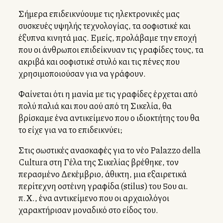
Σήμερα επιδεικνύουμε τις ηλεκτρονικές μας
συσκευές υψηλής τεχνολογίας, τα σοφιστικέ και
έξυπνα κινητά μας. Εμείς, προλάβαμε την εποχή
που οι άνθρωποι επιδείκνυαν τις γραφίδες τους, τα
ακριβά και σοφιστικέ στυλό και τις πένες που
χρησιμοποιούσαν για να γράφουν.
Φαίνεται ότι η μανία με τις γραφίδες έρχεται από
πολύ παλιά και που αλλού από τη Σικελία, θα
βρίσκαμε ένα αντικείμενο που ο ιδιοκτήτης του θα
το είχε για να το επιδεικνύει;
Στις σωστικές ανασκαφές για το νέο Palazzo della
Cultura στη Γέλα της Σικελίας βρέθηκε, τον
περασμένο Δεκέμβριο, άθικτη, μια εξαιρετικά
περίτεχνη οστέινη γραφίδα (stilus) του 5ου αι.
π.Χ., ένα αντικείμενο που οι αρχαιολόγοι
χαρακτήρισαν μοναδικό στο είδος του.