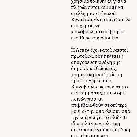
χρησιμοποιήθηκαν για να
πληρώνονται κομματικά
στελέχη του Εθνικού
Συναγερμού, εμφανιζόμενα
στα χαρτιά ως
κοινοβουλευτικοί βοηθοί
στο Ευρωκοινοβούλιο.
Η Λεπέν έχει καταδικαστεί
πρωτοδίκως σε πενταετή
απαγόρευση ανάληψης
δημόσιου αξιώματος,
χρηματική αποζημίωση
προς το Ευρωπαϊκό
Κοινοβούλιο και πρόστιμο
στο κόμμα της, μια δέσμη
ποινών που -αν
επιβεβαιωθούν σε δεύτερο
βαθμό- την αποκλείουν από
την κούρσα για το Ελιζέ. Η
ίδια μιλά για «πολιτική
δίωξη» και εντάσσει τη δίκη
στο αφήγημα περί