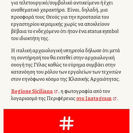
για τελετουργικό/συμβολικό αντικείμενο ή έχει
αναθεματικό χαρακτήρα. Είναι, δηλαδή, μια
προσφορά τους Θεούς για την προστασία του
εργαστηρίου κεραμικής χωρίς να αποκλείουν
βέβαια το ενδεχόμενο ότι ήταν ένα status symbol
του ιδιοκτήτη της.
Η ιταλική αρχαιολογική υπηρεσία δήλωσε ότι μετά
τη συντήρησή του θα εκτεθεί στην αρχαιολογική
συλλογή της Γέλας καθώς το εύρημα συμβάλλει στην
κατανόηση του ρόλου των εργαλείων των τεχνιτών
στον ελληνόφωνο κόσμο της Κλασικής Αρχαιότητας.
Regione Siciliana
, η φωτογραφία από τον
λογαριασμό της Περιφέρειας
στο Instagram
.