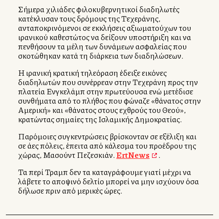
Σήμερα χιλιάδες φιλοκυβερνητικοί διαδηλωτές
κατέκλυσαν τους δρόμους της Τεχεράνης,
ανταποκρινόμενοι σε εκκλήσεις αξιωματούχων του
ιρανικού καθεστώτος να δείξουν υποστήριξη και να
πενθήσουν τα μέλη των δυνάμεων ασφαλείας που
σκοτώθηκαν κατά τη διάρκεια των διαδηλώσεων.
Η ιρανική κρατική τηλεόραση έδειξε εικόνες
διαδηλωτών που συνέρρεαν στην Τεχεράνη προς την
πλατεία Ενγκελάμπ στην πρωτεύουσα ενώ μετέδισε
συνθήματα από το πλήθος που φώναζε «θάνατος στην
Αμερική» και «θάνατος στους εχθρούς του Θεού»,
κρατώντας σημαίες της Ισλαμικής Δημοκρατίας.
Παρόμοιες συγκεντρώσεις βρίσκονταν σε εξέλιξη και
σε άλλες πόλεις, έπειτα από κάλεσμα του προέδρου της
χώρας, Μασούντ Πεζεσκιάν.
ErtNews
.
Τα περί Τραμπ δεν τα καταγράφουμε γιατί μέχρι να
λάβετε το αποψινό δελτίο μπορεί να μην ισχύουν όσα
δήλωσε πριν από μερικές ώρες.