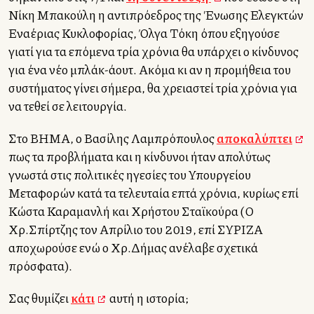
Νίκη Μπακούλη η αντιπρόεδρος της Ένωσης Ελεγκτών
Εναέριας Κυκλοφορίας, Όλγα Τόκη όπου εξηγούσε
γιατί για τα επόμενα τρία χρόνια θα υπάρχει ο κίνδυνος
για ένα νέο μπλάκ-άουτ. Ακόμα κι αν η προμήθεια του
συστήματος γίνει σήμερα, θα χρειαστεί τρία χρόνια για
να τεθεί σε λειτουργία.
Στο ΒΗΜΑ, ο Βασίλης Λαμπρόπουλος
αποκαλύπτει
πως τα προβλήματα και η κίνδυνοι ήταν απολύτως
γνωστά στις πολιτικές ηγεσίες του Υπουργείου
Μεταφορών κατά τα τελευταία επτά χρόνια, κυρίως επί
Κώστα Καραμανλή και Χρήστου Σταϊκούρα (Ο
Χρ.Σπίρτζης τον Απρίλιο του 2019, επί ΣΥΡΙΖΑ
αποχωρούσε ενώ ο Χρ.Δήμας ανέλαβε σχετικά
πρόσφατα).
Σας θυμίζει
κάτι
αυτή η ιστορία;