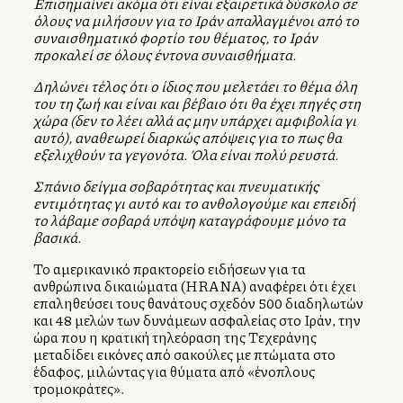
Επισημαίνει ακόμα ότι είναι εξαιρετικά δύσκολο σε
όλους να μιλήσουν για το Ιράν απαλλαγμένοι από το
συναισθηματικό φορτίο του θέματος, το Ιράν
προκαλεί σε όλους έντονα συναισθήματα.
Δηλώνει τέλος ότι ο ίδιος που μελετάει το θέμα όλη
του τη ζωή και είναι και βέβαιο ότι θα έχει πηγές στη
χώρα (δεν το λέει αλλά ας μην υπάρχει αμφιβολία γι
αυτό), αναθεωρεί διαρκώς απόψεις για το πως θα
εξελιχθούν τα γεγονότα. Όλα είναι πολύ ρευστά.
Σπάνιο δείγμα σοβαρότητας και πνευματικής
εντιμότητας γι αυτό και το ανθολογούμε και επειδή
το λάβαμε σοβαρά υπόψη καταγράφουμε μόνο τα
βασικά.
Το αμερικανικό πρακτορείο ειδήσεων για τα
ανθρώπινα δικαιώματα (HRANA) αναφέρει ότι έχει
επαληθεύσει τους θανάτους σχεδόν 500 διαδηλωτών
και 48 μελών των δυνάμεων ασφαλείας στο Ιράν, την
ώρα που η κρατική τηλεόραση της Τεχεράνης
μεταδίδει εικόνες από σακούλες με πτώματα στο
έδαφος, μιλώντας για θύματα από «ένοπλους
τρομοκράτες».