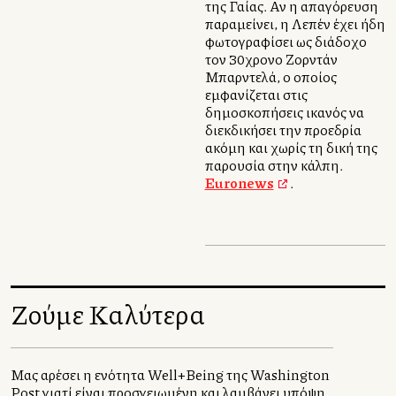
της Γαλλίας. Αν η απαγόρευση
παραμείνει, η Λεπέν έχει ήδη
φωτογραφίσει ως διάδοχο
τον 30χρονο Ζορντάν
Μπαρντελά, ο οποίος
εμφανίζεται στις
δημοσκοπήσεις ικανός να
διεκδικήσει την προεδρία
ακόμη και χωρίς τη δική της
παρουσία στην κάλπη.
Euronews
.
Ζούμε Καλύτερα
Μας αρέσει η ενότητα Well+Being της Washington
Post γιατί είναι προσγειωμένη και λαμβάνει υπόψη