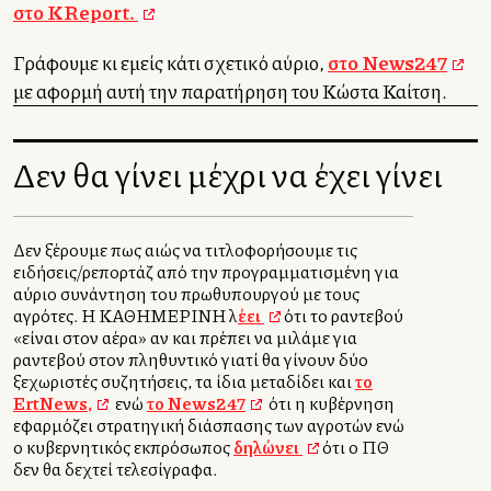
στο KReport.
Γράφουμε κι εμείς κάτι σχετικό αύριο,
στο News247
με αφορμή αυτή την παρατήρηση του Κώστα Καλλίτση.
Δεν θα γίνει μέχρι να έχει γίνει
Δεν ξέρουμε πως αλλιώς να τιτλοφορήσουμε τις
ειδήσεις/ρεπορτάζ από την προγραμματισμένη για
αύριο συνάντηση του πρωθυπουργού με τους
αγρότες. Η ΚΑΘΗΜΕΡΙΝΗ λ
έει
ότι το ραντεβού
«είναι στον αέρα» αν και πρέπει να μιλάμε για
ραντεβού στον πληθυντικό γιατί θα γίνουν δύο
ξεχωριστές συζητήσεις, τα ίδια μεταδίδει και
το
ErtNews,
ενώ
το News247
ότι η κυβέρνηση
εφαρμόζει στρατηγική διάσπασης των αγροτών ενώ
ο κυβερνητικός εκπρόσωπος
δηλώνει
ότι ο ΠΘ
δεν θα δεχτεί τελεσίγραφα.