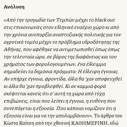
Ανάλυση
«Από την τραγωδία των Τεμπών μέχρι το black out
στις επικοινωνίες στον ελληνικό εναέριο χώρο κι από
την χρόνια ανυπαρξία αναπτυξιακής πολιτικής για τον
αγροτικό τομέα μέχρι το πρόβλημα υδροδότησης της
Αθήνας, που αφέθηκε να αντιμετωπισθεί όπως όπως
την τελευταία ώρα, σε βάρος της διαφάνειας και του
χρήματος των φορολογουμένων, ένα έλλειμμα
σημαδεύει τα δημόσια πράγματα: Η έλλειψη έγνοιας.
Αν υπήρχε έγνοια, φροντίδα, άλλα θα ‘χαν αποφευχθεί
κι άλλα θα ‘χαν προβλεφθεί. Κι αν καμμιά φορά
σκέφτεται κανείς ότι σ’ αυτή τη χώρα από τύχη
επιβιώνεις, είναι που λείπει η έγνοια, η ευθύνη που
συνεπάγεται η εξουσία. Που κάποιοι νομίζουν ότι η
εξουσία είναι για να την απολαμβάνουν»
. Το άρθρο του
Κώστα Καλλίτση από την χθεσινή ΚΑΘΗΜΕΡΙΝΗ, εδώ